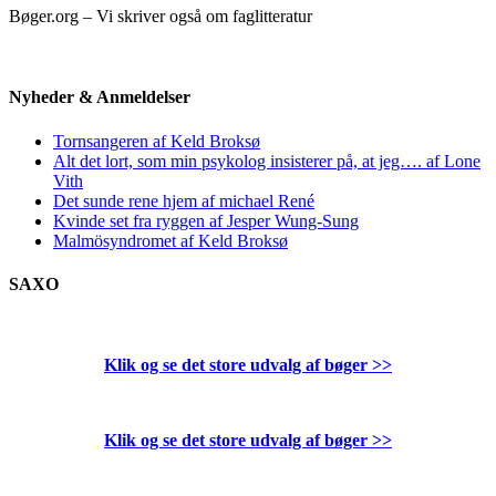
Bøger.org – Vi skriver også om faglitteratur
Nyheder & Anmeldelser
Tornsangeren af Keld Broksø
Alt det lort, som min psykolog insisterer på, at jeg…. af Lone
Vith
Det sunde rene hjem af michael René
Kvinde set fra ryggen af Jesper Wung-Sung
Malmösyndromet af Keld Broksø
SAXO
Klik og se det store udvalg af bøger
>>
Klik og se det store udvalg af bøger
>>