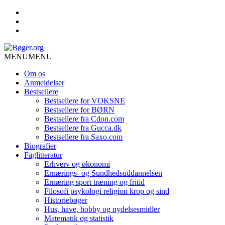
MENU
MENU
Om os
Anmeldelser
Bestsellere
Bestsellere for VOKSNE
Bestsellere for BØRN
Bestsellere fra Cdon.com
Bestsellere fra Gucca.dk
Bestsellere fra Saxo.com
Biografier
Faglitteratur
Erhverv og økonomi
Ernærings- og Sundhedsuddannelsen
Ernæring sport træning og fritid
Filosofi psykologi religion krop og sind
Historiebøger
Hus, have, hobby og nydelsesmidler
Matematik og statistik