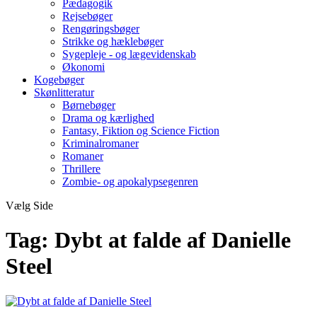
Pædagogik
Rejsebøger
Rengøringsbøger
Strikke og hæklebøger
Sygepleje - og lægevidenskab
Økonomi
Kogebøger
Skønlitteratur
Børnebøger
Drama og kærlighed
Fantasy, Fiktion og Science Fiction
Kriminalromaner
Romaner
Thrillere
Zombie- og apokalypsegenren
Vælg Side
Tag:
Dybt at falde af Danielle
Steel