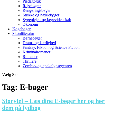
Pædagogik
Rejsebøger
Rengøringsbøger
Strikke og hæklebøger
Sygepleje - og lægevidenskab
Økonomi
Kogebøger
Skønlitteratur
Børnebøger
Drama og kærlighed
Fantasy, Fiktion og Science Fiction
Kriminalromaner
Romaner
Thrillere
Zombie- og apokalypsegenren
Vælg Side
Tag:
E-bøger
Storytel – Læs dine E-bøger her og hør
dem på lydbog