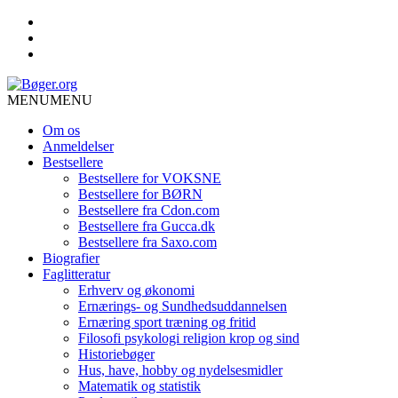
MENU
MENU
Om os
Anmeldelser
Bestsellere
Bestsellere for VOKSNE
Bestsellere for BØRN
Bestsellere fra Cdon.com
Bestsellere fra Gucca.dk
Bestsellere fra Saxo.com
Biografier
Faglitteratur
Erhverv og økonomi
Ernærings- og Sundhedsuddannelsen
Ernæring sport træning og fritid
Filosofi psykologi religion krop og sind
Historiebøger
Hus, have, hobby og nydelsesmidler
Matematik og statistik