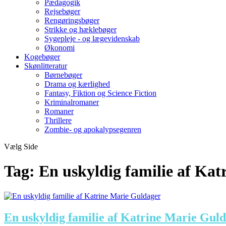
Pædagogik
Rejsebøger
Rengøringsbøger
Strikke og hæklebøger
Sygepleje - og lægevidenskab
Økonomi
Kogebøger
Skønlitteratur
Børnebøger
Drama og kærlighed
Fantasy, Fiktion og Science Fiction
Kriminalromaner
Romaner
Thrillere
Zombie- og apokalypsegenren
Vælg Side
Tag:
En uskyldig familie af Ka
En uskyldig familie af Katrine Marie Gul