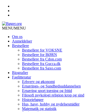
MENU
MENU
Om os
Anmeldelser
Bestsellere
Bestsellere for VOKSNE
Bestsellere for BØRN
Bestsellere fra Cdon.com
Bestsellere fra Gucca.dk
Bestsellere fra Saxo.com
Biografier
Faglitteratur
Erhverv og økonomi
Ernærings- og Sundhedsuddannelsen
Ernæring sport træning og fritid
Filosofi psykologi religion krop og sind
Historiebøger
Hus, have, hobby og nydelsesmidler
Matematik og statistik