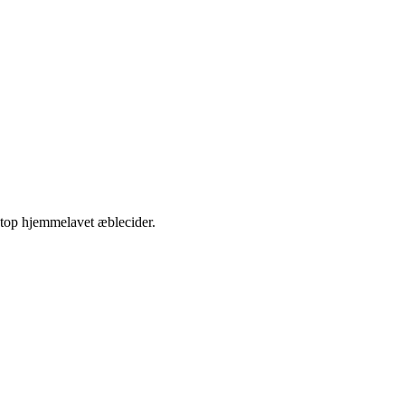
etop hjemmelavet æblecider.