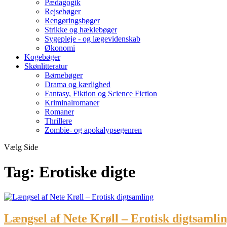
Pædagogik
Rejsebøger
Rengøringsbøger
Strikke og hæklebøger
Sygepleje - og lægevidenskab
Økonomi
Kogebøger
Skønlitteratur
Børnebøger
Drama og kærlighed
Fantasy, Fiktion og Science Fiction
Kriminalromaner
Romaner
Thrillere
Zombie- og apokalypsegenren
Vælg Side
Tag:
Erotiske digte
Længsel af Nete Krøll – Erotisk digtsamli