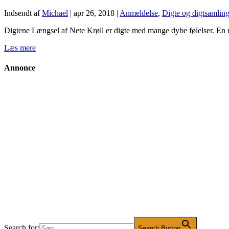
Indsendt af
Michael
|
apr 26, 2018
|
Anmeldelse
,
Digte og digtsamling
Digtene Længsel af Nete Krøll er digte med mange dybe følelser. En m
Læs mere
Annonce
Search for:
Search Button