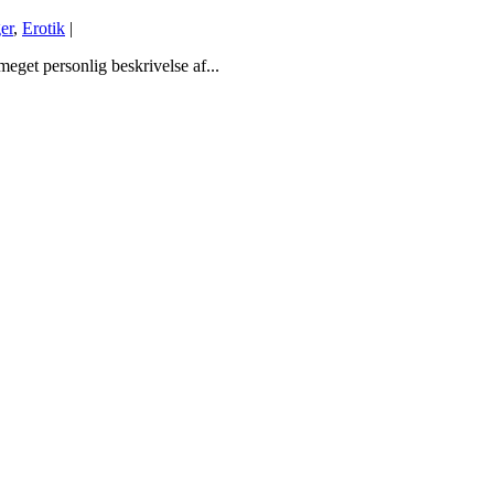
er
,
Erotik
|
eget personlig beskrivelse af...