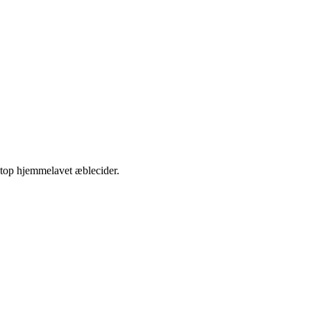
etop hjemmelavet æblecider.