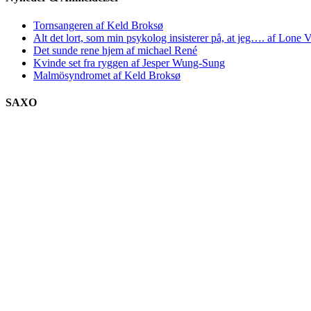
Tornsangeren af Keld Broksø
Alt det lort, som min psykolog insisterer på, at jeg…. af Lone V
Det sunde rene hjem af michael René
Kvinde set fra ryggen af Jesper Wung-Sung
Malmösyndromet af Keld Broksø
SAXO