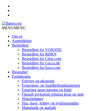
MENU
MENU
Om os
Anmeldelser
Bestsellere
Bestsellere for VOKSNE
Bestsellere for BØRN
Bestsellere fra Cdon.com
Bestsellere fra Gucca.dk
Bestsellere fra Saxo.com
Biografier
Faglitteratur
Erhverv og økonomi
Ernærings- og Sundhedsuddannelsen
Ernæring sport træning og fritid
Filosofi psykologi religion krop og sind
Historiebøger
Hus, have, hobby og nydelsesmidler
Matematik og statistik