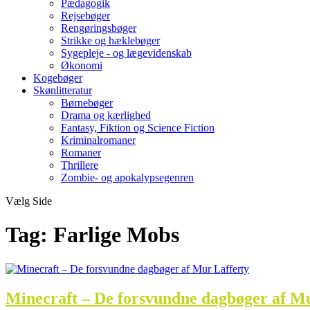
Pædagogik
Rejsebøger
Rengøringsbøger
Strikke og hæklebøger
Sygepleje - og lægevidenskab
Økonomi
Kogebøger
Skønlitteratur
Børnebøger
Drama og kærlighed
Fantasy, Fiktion og Science Fiction
Kriminalromaner
Romaner
Thrillere
Zombie- og apokalypsegenren
Vælg Side
Tag:
Farlige Mobs
Minecraft – De forsvundne dagbøger af Mu