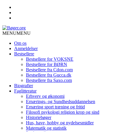
MENU
MENU
Om os
Anmeldelser
Bestsellere
Bestsellere for VOKSNE
Bestsellere for BØRN
Bestsellere fra Cdon.com
Bestsellere fra Gucca.dk
Bestsellere fra Saxo.com
Biografier
Faglitteratur
Erhverv og økonomi
Ernærings- og Sundhedsuddannelsen
Ernæring sport træning og fritid
Filosofi psykologi religion krop og sind
Historiebøger
Hus, have, hobby og nydelsesmidler
Matematik og statistik