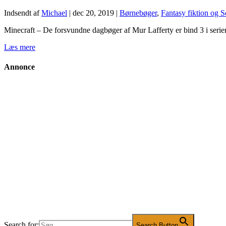
Indsendt af
Michael
|
dec 20, 2019
|
Børnebøger
,
Fantasy fiktion og S
Minecraft – De forsvundne dagbøger af Mur Lafferty er bind 3 i serie
Læs mere
Annonce
Search for:
Search Button