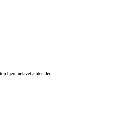
etop hjemmelavet æblecider.