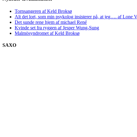
Tornsangeren af Keld Broksø
Alt det lort, som min psykolog insisterer på, at jeg…. af Lone V
Det sunde rene hjem af michael René
Kvinde set fra ryggen af Jesper Wung-Sung
Malmösyndromet af Keld Broksø
SAXO