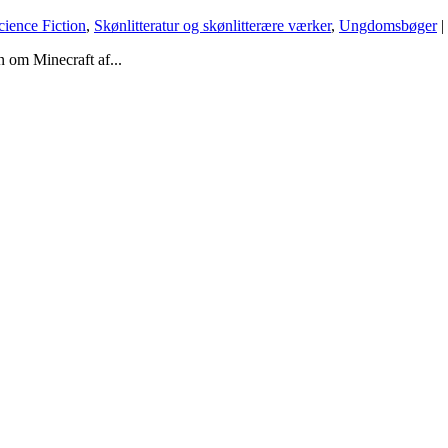
cience Fiction
,
Skønlitteratur og skønlitterære værker
,
Ungdomsbøger
|
n om Minecraft af...