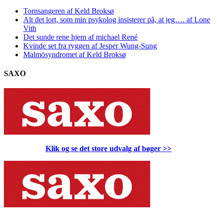
Tornsangeren af Keld Broksø
Alt det lort, som min psykolog insisterer på, at jeg…. af Lone
Vith
Det sunde rene hjem af michael René
Kvinde set fra ryggen af Jesper Wung-Sung
Malmösyndromet af Keld Broksø
SAXO
Klik og se det store udvalg af bøger
>>