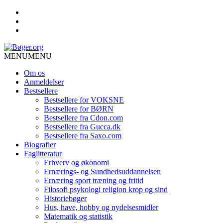
MENU
MENU
Om os
Anmeldelser
Bestsellere
Bestsellere for VOKSNE
Bestsellere for BØRN
Bestsellere fra Cdon.com
Bestsellere fra Gucca.dk
Bestsellere fra Saxo.com
Biografier
Faglitteratur
Erhverv og økonomi
Ernærings- og Sundhedsuddannelsen
Ernæring sport træning og fritid
Filosofi psykologi religion krop og sind
Historiebøger
Hus, have, hobby og nydelsesmidler
Matematik og statistik