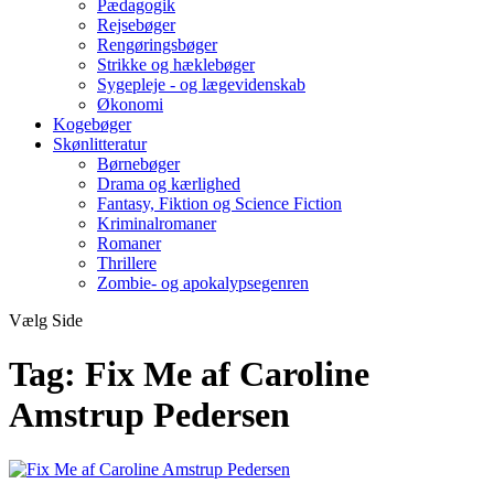
Pædagogik
Rejsebøger
Rengøringsbøger
Strikke og hæklebøger
Sygepleje - og lægevidenskab
Økonomi
Kogebøger
Skønlitteratur
Børnebøger
Drama og kærlighed
Fantasy, Fiktion og Science Fiction
Kriminalromaner
Romaner
Thrillere
Zombie- og apokalypsegenren
Vælg Side
Tag:
Fix Me af Caroline
Amstrup Pedersen