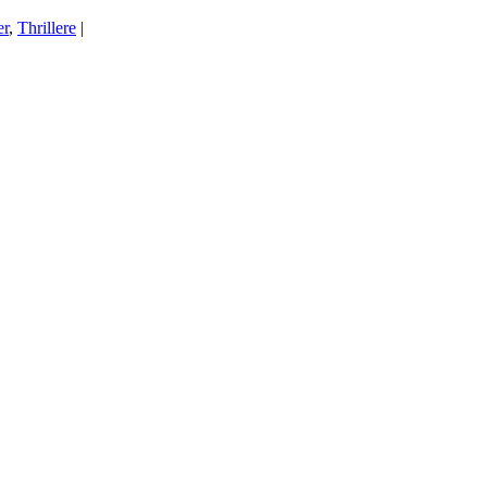
er
,
Thrillere
|