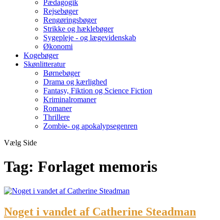
Pædagogik
Rejsebøger
Rengøringsbøger
Strikke og hæklebøger
Sygepleje - og lægevidenskab
Økonomi
Kogebøger
Skønlitteratur
Børnebøger
Drama og kærlighed
Fantasy, Fiktion og Science Fiction
Kriminalromaner
Romaner
Thrillere
Zombie- og apokalypsegenren
Vælg Side
Tag:
Forlaget memoris
Noget i vandet af Catherine Steadman