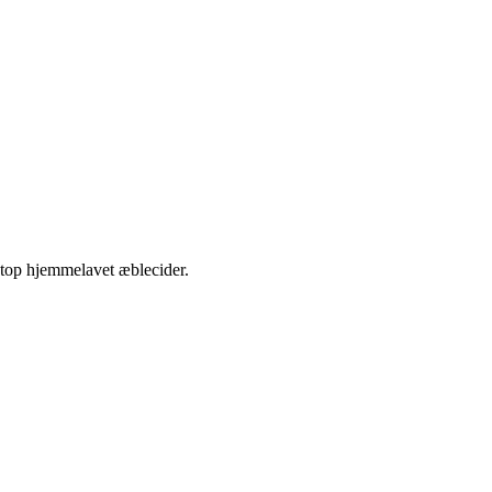
etop hjemmelavet æblecider.