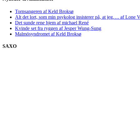
Tornsangeren af Keld Broksø
Alt det lort, som min psykolog insisterer på, at jeg…. af Lone V
Det sunde rene hjem af michael René
Kvinde set fra ryggen af Jesper Wung-Sung
Malmösyndromet af Keld Broksø
SAXO