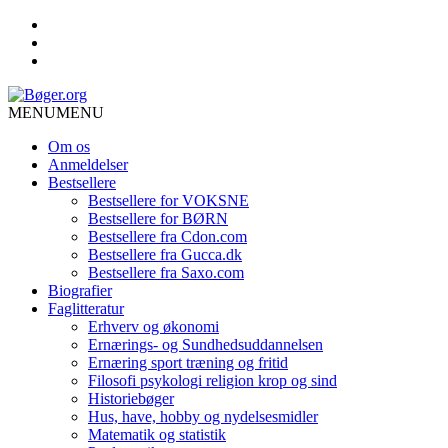
MENU
MENU
Om os
Anmeldelser
Bestsellere
Bestsellere for VOKSNE
Bestsellere for BØRN
Bestsellere fra Cdon.com
Bestsellere fra Gucca.dk
Bestsellere fra Saxo.com
Biografier
Faglitteratur
Erhverv og økonomi
Ernærings- og Sundhedsuddannelsen
Ernæring sport træning og fritid
Filosofi psykologi religion krop og sind
Historiebøger
Hus, have, hobby og nydelsesmidler
Matematik og statistik