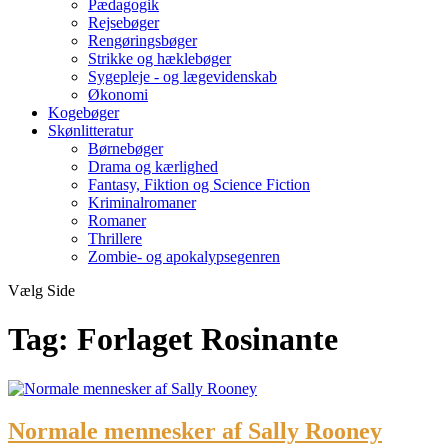
Pædagogik
Rejsebøger
Rengøringsbøger
Strikke og hæklebøger
Sygepleje - og lægevidenskab
Økonomi
Kogebøger
Skønlitteratur
Børnebøger
Drama og kærlighed
Fantasy, Fiktion og Science Fiction
Kriminalromaner
Romaner
Thrillere
Zombie- og apokalypsegenren
Vælg Side
Tag:
Forlaget Rosinante
Normale mennesker af Sally Rooney