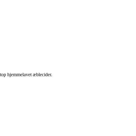
etop hjemmelavet æblecider.