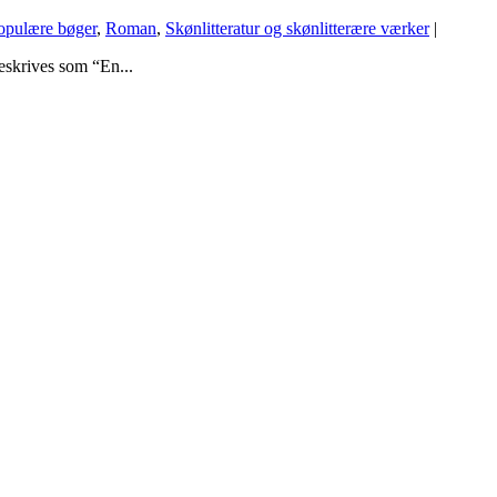
populære bøger
,
Roman
,
Skønlitteratur og skønlitterære værker
|
eskrives som “En...