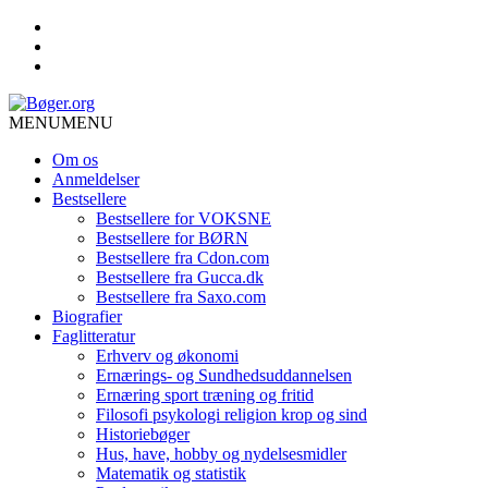
MENU
MENU
Om os
Anmeldelser
Bestsellere
Bestsellere for VOKSNE
Bestsellere for BØRN
Bestsellere fra Cdon.com
Bestsellere fra Gucca.dk
Bestsellere fra Saxo.com
Biografier
Faglitteratur
Erhverv og økonomi
Ernærings- og Sundhedsuddannelsen
Ernæring sport træning og fritid
Filosofi psykologi religion krop og sind
Historiebøger
Hus, have, hobby og nydelsesmidler
Matematik og statistik