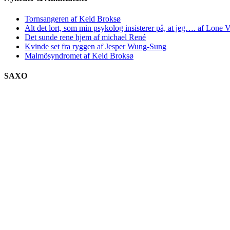
Tornsangeren af Keld Broksø
Alt det lort, som min psykolog insisterer på, at jeg…. af Lone V
Det sunde rene hjem af michael René
Kvinde set fra ryggen af Jesper Wung-Sung
Malmösyndromet af Keld Broksø
SAXO