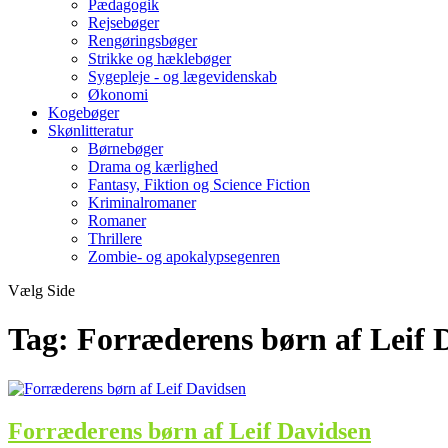
Pædagogik
Rejsebøger
Rengøringsbøger
Strikke og hæklebøger
Sygepleje - og lægevidenskab
Økonomi
Kogebøger
Skønlitteratur
Børnebøger
Drama og kærlighed
Fantasy, Fiktion og Science Fiction
Kriminalromaner
Romaner
Thrillere
Zombie- og apokalypsegenren
Vælg Side
Tag:
Forræderens børn af Leif 
Forræderens børn af Leif Davidsen