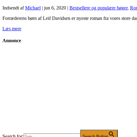
Indsendt af
Michael
|
jun 6, 2020
|
Bestsellere og populære bøger
,
Ro
Forræderens børn af Leif Davidsen er nyeste roman fra vores store dans
Læs mere
Annonce
Search for:
Search Button