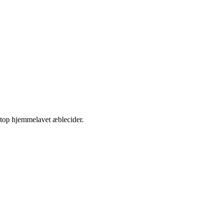
etop hjemmelavet æblecider.