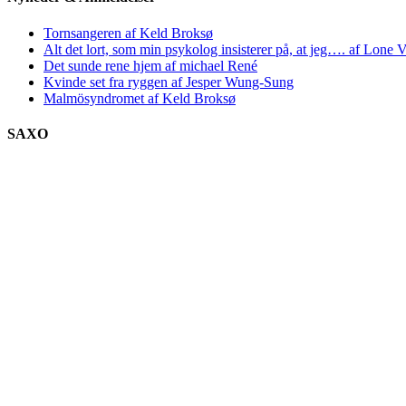
Tornsangeren af Keld Broksø
Alt det lort, som min psykolog insisterer på, at jeg…. af Lone V
Det sunde rene hjem af michael René
Kvinde set fra ryggen af Jesper Wung-Sung
Malmösyndromet af Keld Broksø
SAXO