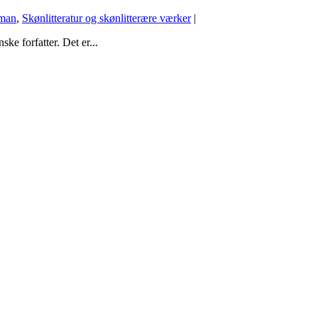
man
,
Skønlitteratur og skønlitterære værker
|
ke forfatter. Det er...