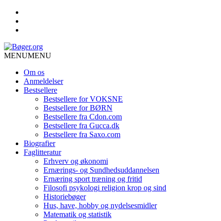
MENU
MENU
Om os
Anmeldelser
Bestsellere
Bestsellere for VOKSNE
Bestsellere for BØRN
Bestsellere fra Cdon.com
Bestsellere fra Gucca.dk
Bestsellere fra Saxo.com
Biografier
Faglitteratur
Erhverv og økonomi
Ernærings- og Sundhedsuddannelsen
Ernæring sport træning og fritid
Filosofi psykologi religion krop og sind
Historiebøger
Hus, have, hobby og nydelsesmidler
Matematik og statistik