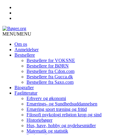
MENU
MENU
Om os
Anmeldelser
Bestsellere
Bestsellere for VOKSNE
Bestsellere for BØRN
Bestsellere fra Cdon.com
Bestsellere fra Gucca.dk
Bestsellere fra Saxo.com
Biografier
Faglitteratur
Erhverv og økonomi
Ernærings- og Sundhedsuddannelsen
Ernæring sport træning og fritid
Filosofi psykologi religion krop og sind
Historiebøger
Hus, have, hobby og nydelsesmidler
Matematik og statistik