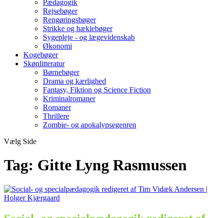
Pædagogik
Rejsebøger
Rengøringsbøger
Strikke og hæklebøger
Sygepleje - og lægevidenskab
Økonomi
Kogebøger
Skønlitteratur
Børnebøger
Drama og kærlighed
Fantasy, Fiktion og Science Fiction
Kriminalromaner
Romaner
Thrillere
Zombie- og apokalypsegenren
Vælg Side
Tag:
Gitte Lyng Rasmussen