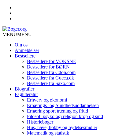
MENU
MENU
Om os
Anmeldelser
Bestsellere
Bestsellere for VOKSNE
Bestsellere for BØRN
Bestsellere fra Cdon.com
Bestsellere fra Gucca.dk
Bestsellere fra Saxo.com
Biografier
Faglitteratur
Erhverv og økonomi
Ernærings- og Sundhedsuddannelsen
Ernæring sport træning og fritid
Filosofi psykologi religion krop og sind
Historiebøger
Hus, have, hobby og nydelsesmidler
Matematik og statistik