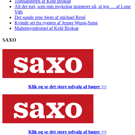
Tornsangeren af Keld Broksø
Alt det lort, som min psykolog insisterer på, at jeg…. af Lone
Vith
Det sunde rene hjem af michael René
Kvinde set fra ryggen af Jesper Wung-Sung
Malmösyndromet af Keld Broksø
SAXO
Klik og se det store udvalg af bøger
>>
Klik og se det store udvalg af bøger
>>