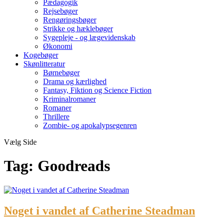
Pædagogik
Rejsebøger
Rengøringsbøger
Strikke og hæklebøger
Sygepleje - og lægevidenskab
Økonomi
Kogebøger
Skønlitteratur
Børnebøger
Drama og kærlighed
Fantasy, Fiktion og Science Fiction
Kriminalromaner
Romaner
Thrillere
Zombie- og apokalypsegenren
Vælg Side
Tag:
Goodreads
Noget i vandet af Catherine Steadman