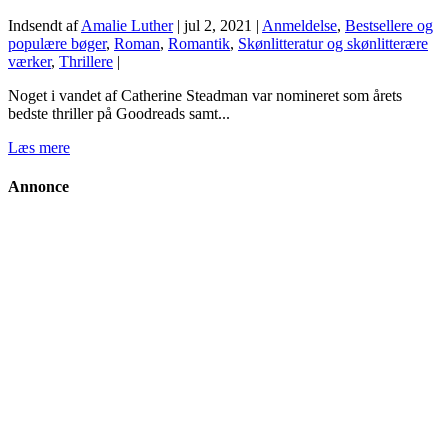
Indsendt af
Amalie Luther
|
jul 2, 2021
|
Anmeldelse
,
Bestsellere og
populære bøger
,
Roman
,
Romantik
,
Skønlitteratur og skønlitterære
værker
,
Thrillere
|
Noget i vandet af Catherine Steadman var nomineret som årets
bedste thriller på Goodreads samt...
Læs mere
Annonce