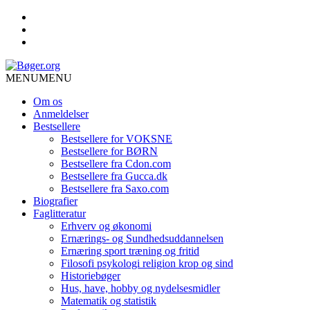
MENU
MENU
Om os
Anmeldelser
Bestsellere
Bestsellere for VOKSNE
Bestsellere for BØRN
Bestsellere fra Cdon.com
Bestsellere fra Gucca.dk
Bestsellere fra Saxo.com
Biografier
Faglitteratur
Erhverv og økonomi
Ernærings- og Sundhedsuddannelsen
Ernæring sport træning og fritid
Filosofi psykologi religion krop og sind
Historiebøger
Hus, have, hobby og nydelsesmidler
Matematik og statistik