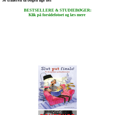
Se traileren til bogen lige her
BESTSELLERE & STUDIEBØGER:
Klik på forsidefotoet og læs mere
.
.
.
.