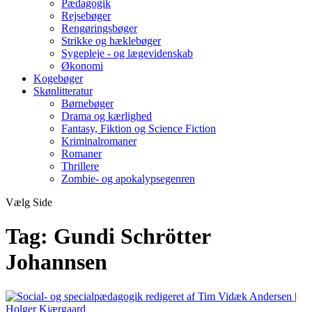
Pædagogik
Rejsebøger
Rengøringsbøger
Strikke og hæklebøger
Sygepleje - og lægevidenskab
Økonomi
Kogebøger
Skønlitteratur
Børnebøger
Drama og kærlighed
Fantasy, Fiktion og Science Fiction
Kriminalromaner
Romaner
Thrillere
Zombie- og apokalypsegenren
Vælg Side
Tag:
Gundi Schrötter
Johannsen