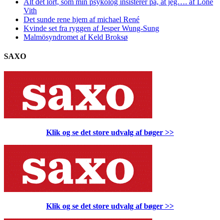
Alt det lort, som min psykolog insisterer på, at jeg…. af Lone
Vith
Det sunde rene hjem af michael René
Kvinde set fra ryggen af Jesper Wung-Sung
Malmösyndromet af Keld Broksø
SAXO
Klik og se det store udvalg af bøger
>>
Klik og se det store udvalg af bøger
>>