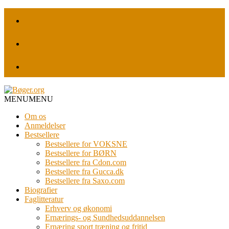
MENU
MENU
Om os
Anmeldelser
Bestsellere
Bestsellere for VOKSNE
Bestsellere for BØRN
Bestsellere fra Cdon.com
Bestsellere fra Gucca.dk
Bestsellere fra Saxo.com
Biografier
Faglitteratur
Erhverv og økonomi
Ernærings- og Sundhedsuddannelsen
Ernæring sport træning og fritid