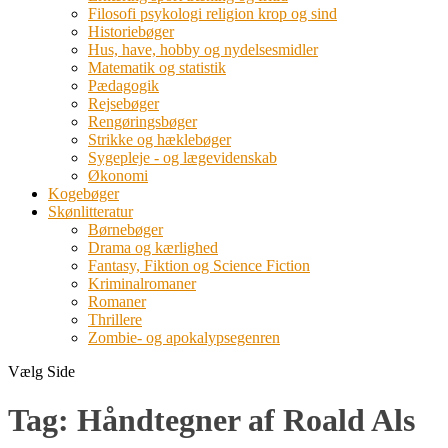
Filosofi psykologi religion krop og sind
Historiebøger
Hus, have, hobby og nydelsesmidler
Matematik og statistik
Pædagogik
Rejsebøger
Rengøringsbøger
Strikke og hæklebøger
Sygepleje - og lægevidenskab
Økonomi
Kogebøger
Skønlitteratur
Børnebøger
Drama og kærlighed
Fantasy, Fiktion og Science Fiction
Kriminalromaner
Romaner
Thrillere
Zombie- og apokalypsegenren
Vælg Side
Tag:
Håndtegner af Roald Als