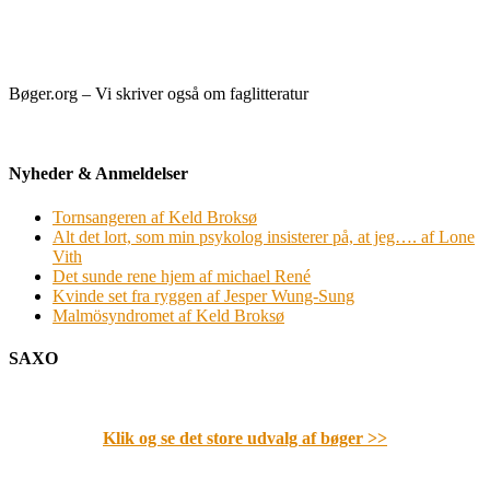
Bøger.org – Vi skriver også om faglitteratur
Nyheder & Anmeldelser
Tornsangeren af Keld Broksø
Alt det lort, som min psykolog insisterer på, at jeg…. af Lone
Vith
Det sunde rene hjem af michael René
Kvinde set fra ryggen af Jesper Wung-Sung
Malmösyndromet af Keld Broksø
SAXO
Klik og se det store udvalg af bøger
>>