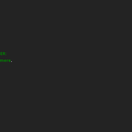
ER:
 mere
.