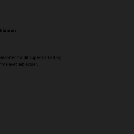
 hånden
blesorter fra dit supermarked og
mmelavet æblecider.