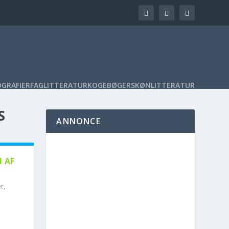
OGRAFIER
FAGLITTERATUR
KOGEBØGER
SKØNLITTERATUR
S
ANNONCE
I AF
er
,