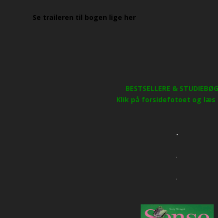
Se traileren til bogen lige her
BESTSELLERE & STUDIEBØG
Klik på forsidefotoet og læs
.
.
.