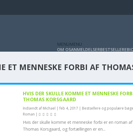
MENU
MENU
OM OS
ANMELDELSER
BESTSELLERE
BI
ME ET MENNESKE FORBI AF THOMA
HVIS DER SKULLE KOMME ET MENNESKE FORB
THOMAS KORSGAARD
Indsendt af
Michael
|
feb 4, 2017
|
Bestsellere og populære bøg
Roman
|
Hvis der skulle komme et menneske forbi er en roman af
Thomas Korsgaard, og fortællingen er en...