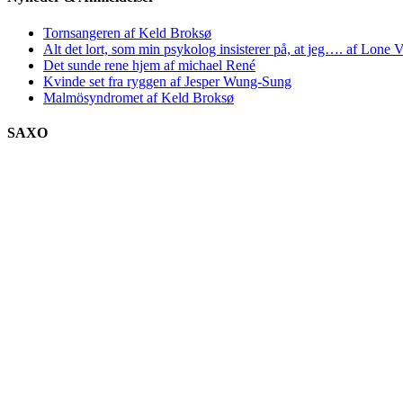
Tornsangeren af Keld Broksø
Alt det lort, som min psykolog insisterer på, at jeg…. af Lone V
Det sunde rene hjem af michael René
Kvinde set fra ryggen af Jesper Wung-Sung
Malmösyndromet af Keld Broksø
SAXO