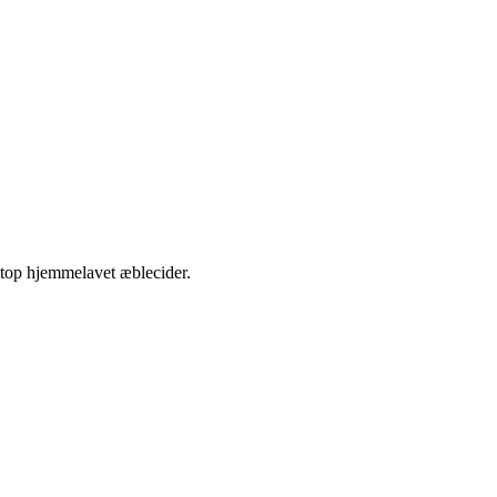
etop hjemmelavet æblecider.