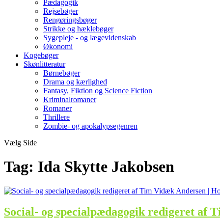
Pædagogik
Rejsebøger
Rengøringsbøger
Strikke og hæklebøger
Sygepleje - og lægevidenskab
Økonomi
Kogebøger
Skønlitteratur
Børnebøger
Drama og kærlighed
Fantasy, Fiktion og Science Fiction
Kriminalromaner
Romaner
Thrillere
Zombie- og apokalypsegenren
Vælg Side
Tag:
Ida Skytte Jakobsen
Social- og specialpædagogik redigeret af