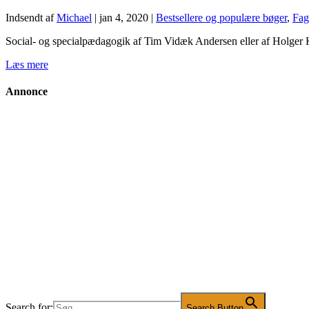
Indsendt af
Michael
|
jan 4, 2020
|
Bestsellere og populære bøger
,
Fag
Social- og specialpædagogik af Tim Vidæk Andersen eller af Holger K
Læs mere
Annonce
Search for:
Search Button