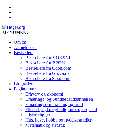
MENU
MENU
Om os
Anmeldelser
Bestsellere
Bestsellere for VOKSNE
Bestsellere for BØRN
Bestsellere fra Cdon.com
Bestsellere fra Gucca.dk
Bestsellere fra Saxo.com
Biografier
Faglitteratur
Erhverv og økonomi
Ernærings- og Sundhedsuddannelsen
Ernæring sport træning og fritid
Filosofi psykologi religion krop og sind
Historiebøger
Hus, have, hobby og nydelsesmidler
Matematik og statistik