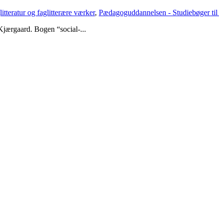
litteratur og faglitterære værker
,
Pædagoguddannelsen - Studiebøger til
jærgaard. Bogen “social-...