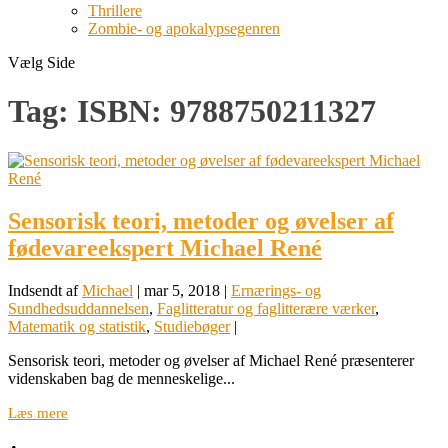
Thrillere
Zombie- og apokalypsegenren
Vælg Side
Tag:
ISBN: 9788750211327
Sensorisk teori, metoder og øvelser af
fødevareekspert Michael René
Indsendt af
Michael
|
mar 5, 2018
|
Ernærings- og
Sundhedsuddannelsen
,
Faglitteratur og faglitterære værker
,
Matematik og statistik
,
Studiebøger
|
Sensorisk teori, metoder og øvelser af Michael René præsenterer
videnskaben bag de menneskelige...
Læs mere