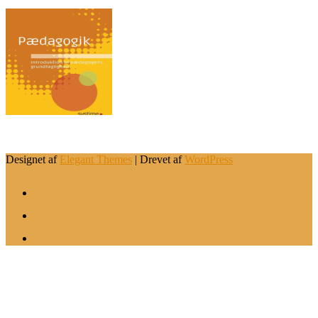
.
Designet af
Elegant Themes
| Drevet af
WordPress