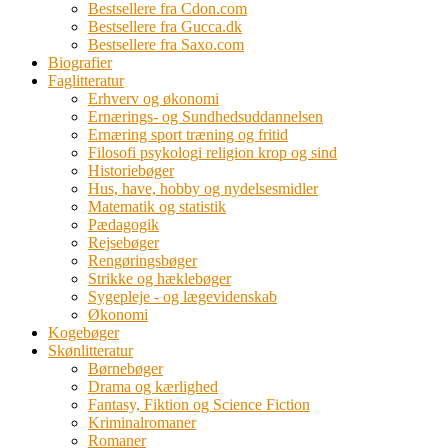
Bestsellere fra Cdon.com
Bestsellere fra Gucca.dk
Bestsellere fra Saxo.com
Biografier
Faglitteratur
Erhverv og økonomi
Ernærings- og Sundhedsuddannelsen
Ernæring sport træning og fritid
Filosofi psykologi religion krop og sind
Historiebøger
Hus, have, hobby og nydelsesmidler
Matematik og statistik
Pædagogik
Rejsebøger
Rengøringsbøger
Strikke og hæklebøger
Sygepleje - og lægevidenskab
Økonomi
Kogebøger
Skønlitteratur
Børnebøger
Drama og kærlighed
Fantasy, Fiktion og Science Fiction
Kriminalromaner
Romaner