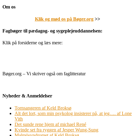
Om os
Klik og mød os på Bøger.org
>>
Fagbøger til pædagog- og sygeplejeuddannelsen:
Klik på forsiderne og læs mere:
Bøger.org – Vi skriver også om faglitteratur
Nyheder & Anmeldelser
Tornsangeren af Keld Broksø
Alt det lort, som min psykolog insisterer på, at jeg…. af Lone
Vith
Det sunde rene hjem af michael René
Kvinde set fra ryggen af Jesper Wung-Sung
Malmösyndromet af Keld Broksø