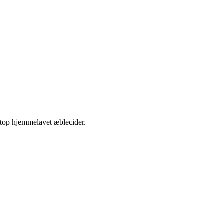
etop hjemmelavet æblecider.