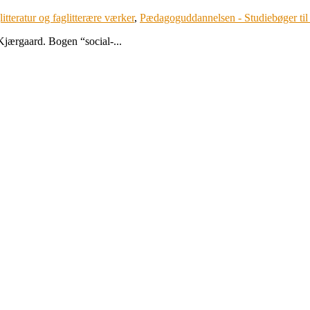
litteratur og faglitterære værker
,
Pædagoguddannelsen - Studiebøger til
jærgaard. Bogen “social-...