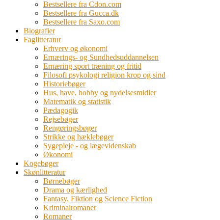
Bestsellere fra Cdon.com
Bestsellere fra Gucca.dk
Bestsellere fra Saxo.com
Biografier
Faglitteratur
Erhverv og økonomi
Ernærings- og Sundhedsuddannelsen
Ernæring sport træning og fritid
Filosofi psykologi religion krop og sind
Historiebøger
Hus, have, hobby og nydelsesmidler
Matematik og statistik
Pædagogik
Rejsebøger
Rengøringsbøger
Strikke og hæklebøger
Sygepleje - og lægevidenskab
Økonomi
Kogebøger
Skønlitteratur
Børnebøger
Drama og kærlighed
Fantasy, Fiktion og Science Fiction
Kriminalromaner
Romaner