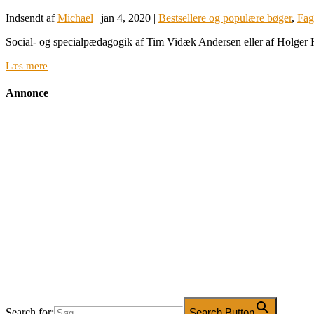
Indsendt af
Michael
|
jan 4, 2020
|
Bestsellere og populære bøger
,
Fag
Social- og specialpædagogik af Tim Vidæk Andersen eller af Holger K
Læs mere
Annonce
Search for:
Search Button