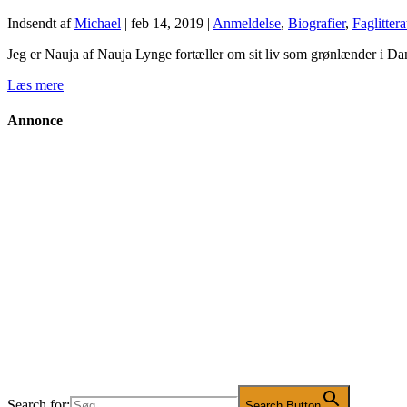
Indsendt af
Michael
|
feb 14, 2019
|
Anmeldelse
,
Biografier
,
Faglitter
Jeg er Nauja af Nauja Lynge fortæller om sit liv som grønlænder i D
Læs mere
Annonce
Search for:
Search Button