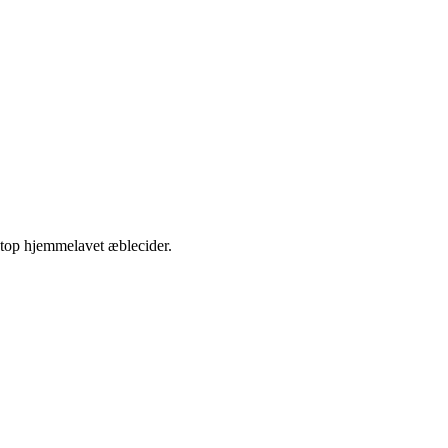
etop hjemmelavet æblecider.