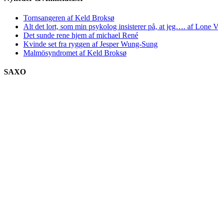
Tornsangeren af Keld Broksø
Alt det lort, som min psykolog insisterer på, at jeg…. af Lone V
Det sunde rene hjem af michael René
Kvinde set fra ryggen af Jesper Wung-Sung
Malmösyndromet af Keld Broksø
SAXO