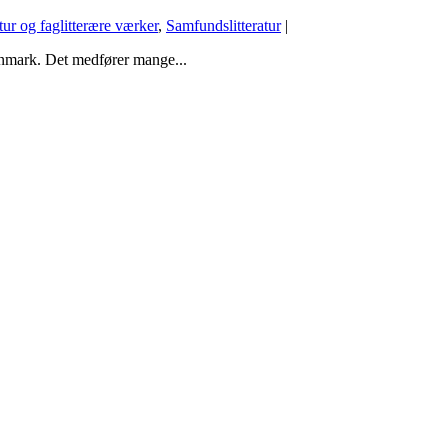
atur og faglitterære værker
,
Samfundslitteratur
|
anmark. Det medfører mange...