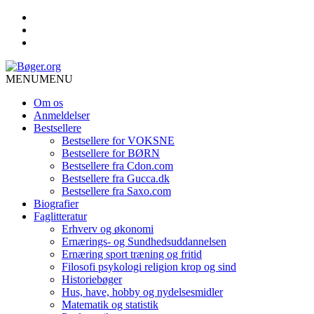
MENU
MENU
Om os
Anmeldelser
Bestsellere
Bestsellere for VOKSNE
Bestsellere for BØRN
Bestsellere fra Cdon.com
Bestsellere fra Gucca.dk
Bestsellere fra Saxo.com
Biografier
Faglitteratur
Erhverv og økonomi
Ernærings- og Sundhedsuddannelsen
Ernæring sport træning og fritid
Filosofi psykologi religion krop og sind
Historiebøger
Hus, have, hobby og nydelsesmidler
Matematik og statistik