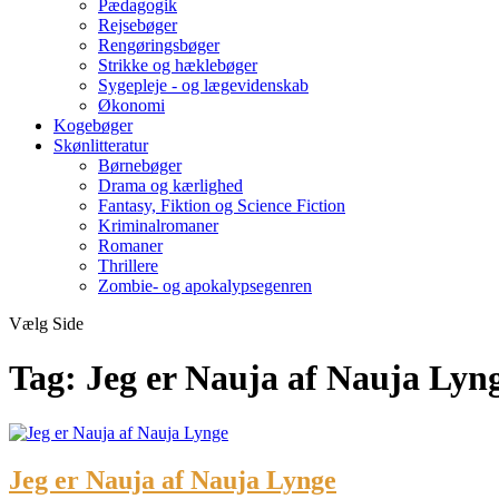
Pædagogik
Rejsebøger
Rengøringsbøger
Strikke og hæklebøger
Sygepleje - og lægevidenskab
Økonomi
Kogebøger
Skønlitteratur
Børnebøger
Drama og kærlighed
Fantasy, Fiktion og Science Fiction
Kriminalromaner
Romaner
Thrillere
Zombie- og apokalypsegenren
Vælg Side
Tag:
Jeg er Nauja af Nauja Lyn
Jeg er Nauja af Nauja Lynge