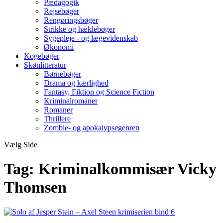
Pædagogik
Rejsebøger
Rengøringsbøger
Strikke og hæklebøger
Sygepleje - og lægevidenskab
Økonomi
Kogebøger
Skønlitteratur
Børnebøger
Drama og kærlighed
Fantasy, Fiktion og Science Fiction
Kriminalromaner
Romaner
Thrillere
Zombie- og apokalypsegenren
Vælg Side
Tag:
Kriminalkommisær Vicky
Thomsen