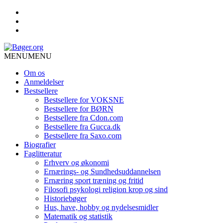
MENU
MENU
Om os
Anmeldelser
Bestsellere
Bestsellere for VOKSNE
Bestsellere for BØRN
Bestsellere fra Cdon.com
Bestsellere fra Gucca.dk
Bestsellere fra Saxo.com
Biografier
Faglitteratur
Erhverv og økonomi
Ernærings- og Sundhedsuddannelsen
Ernæring sport træning og fritid
Filosofi psykologi religion krop og sind
Historiebøger
Hus, have, hobby og nydelsesmidler
Matematik og statistik