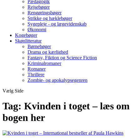
Pædagogik
Rejsebøger
Rengøringsbøger
Strikke og hæklebøger
Sygepleje - og lægevidenskab
Økonomi
Kogebøger
Skønlitteratur
Børnebøger
Drama og kærlighed
Fantasy, Fiktion og Science Fiction
Kriminalromaner
Romaner
Thrillere
Zombie- og apokalypsegenren
Vælg Side
Tag:
Kvinden i toget – læs om
bogen her