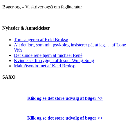
Bøger.org – Vi skriver også om faglitteratur
Nyheder & Anmeldelser
Tornsangeren af Keld Broksø
Alt det lort, som min psykolog insisterer på, at jeg…. af Lone
Vith
Det sunde rene hjem af michael René
Kvinde set fra ryggen af Jesper Wung-Sung
Malmösyndromet af Keld Broksø
SAXO
Klik og se det store udvalg af bøger
>>
Klik og se det store udvalg af bøger
>>