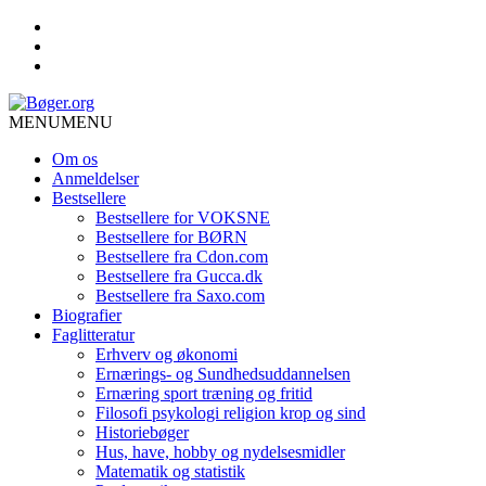
MENU
MENU
Om os
Anmeldelser
Bestsellere
Bestsellere for VOKSNE
Bestsellere for BØRN
Bestsellere fra Cdon.com
Bestsellere fra Gucca.dk
Bestsellere fra Saxo.com
Biografier
Faglitteratur
Erhverv og økonomi
Ernærings- og Sundhedsuddannelsen
Ernæring sport træning og fritid
Filosofi psykologi religion krop og sind
Historiebøger
Hus, have, hobby og nydelsesmidler
Matematik og statistik