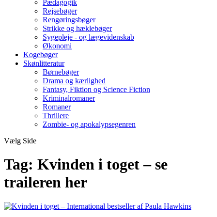
Pædagogik
Rejsebøger
Rengøringsbøger
Strikke og hæklebøger
Sygepleje - og lægevidenskab
Økonomi
Kogebøger
Skønlitteratur
Børnebøger
Drama og kærlighed
Fantasy, Fiktion og Science Fiction
Kriminalromaner
Romaner
Thrillere
Zombie- og apokalypsegenren
Vælg Side
Tag:
Kvinden i toget – se
traileren her