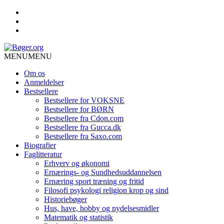
MENU
MENU
Om os
Anmeldelser
Bestsellere
Bestsellere for VOKSNE
Bestsellere for BØRN
Bestsellere fra Cdon.com
Bestsellere fra Gucca.dk
Bestsellere fra Saxo.com
Biografier
Faglitteratur
Erhverv og økonomi
Ernærings- og Sundhedsuddannelsen
Ernæring sport træning og fritid
Filosofi psykologi religion krop og sind
Historiebøger
Hus, have, hobby og nydelsesmidler
Matematik og statistik