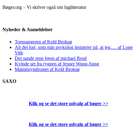
Bøger.org – Vi skriver også om faglitteratur
Nyheder & Anmeldelser
Tornsangeren af Keld Broksø
Alt det lort, som min psykolog insisterer på, at jeg…. af Lone
Vith
Det sunde rene hjem af michael René
Kvinde set fra ryggen af Jesper Wung-Sung
Malmösyndromet af Keld Broksø
SAXO
Klik og se det store udvalg af bøger
>>
Klik og se det store udvalg af bøger
>>