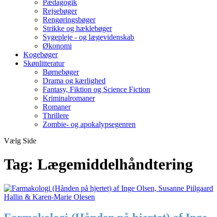
Pædagogik
Rejsebøger
Rengøringsbøger
Strikke og hæklebøger
Sygepleje - og lægevidenskab
Økonomi
Kogebøger
Skønlitteratur
Børnebøger
Drama og kærlighed
Fantasy, Fiktion og Science Fiction
Kriminalromaner
Romaner
Thrillere
Zombie- og apokalypsegenren
Vælg Side
Tag:
Lægemiddelhåndtering