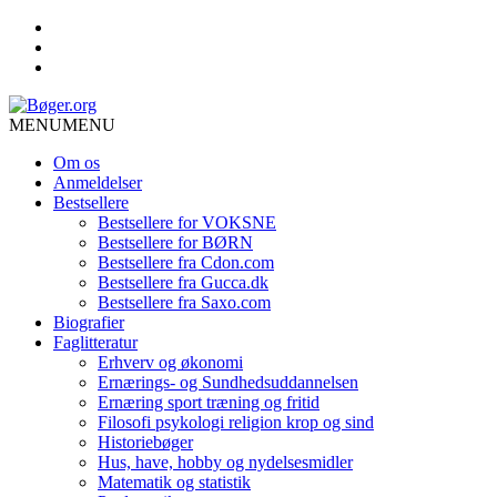
MENU
MENU
Om os
Anmeldelser
Bestsellere
Bestsellere for VOKSNE
Bestsellere for BØRN
Bestsellere fra Cdon.com
Bestsellere fra Gucca.dk
Bestsellere fra Saxo.com
Biografier
Faglitteratur
Erhverv og økonomi
Ernærings- og Sundhedsuddannelsen
Ernæring sport træning og fritid
Filosofi psykologi religion krop og sind
Historiebøger
Hus, have, hobby og nydelsesmidler
Matematik og statistik