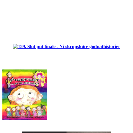
.
.
.