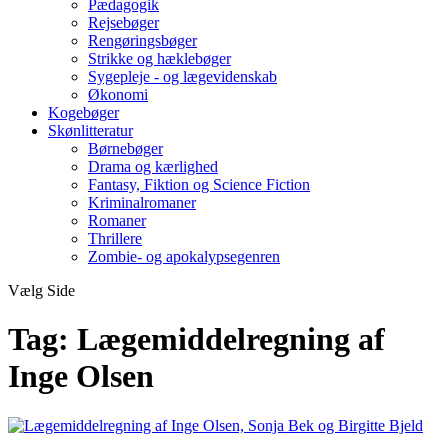
Pædagogik
Rejsebøger
Rengøringsbøger
Strikke og hæklebøger
Sygepleje - og lægevidenskab
Økonomi
Kogebøger
Skønlitteratur
Børnebøger
Drama og kærlighed
Fantasy, Fiktion og Science Fiction
Kriminalromaner
Romaner
Thrillere
Zombie- og apokalypsegenren
Vælg Side
Tag:
Lægemiddelregning af
Inge Olsen