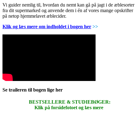
Vi guider nemlig til, hvordan du nemt kan gå på jagt i de æblesorter
fra dit supermarked og anvende dem i én af vores mange opskrifter
på netop hjemmelavet æblecider.
Klik og læs mere om indholdet i bogen her
>>
Se traileren til bogen lige her
BESTSELLERE & STUDIEBØGER:
Klik på forsidefotoet og læs mere
.
.
.