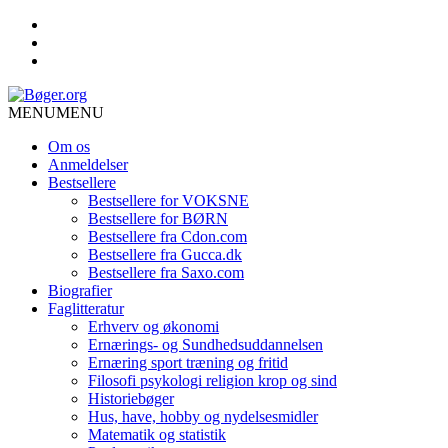
MENU
MENU
Om os
Anmeldelser
Bestsellere
Bestsellere for VOKSNE
Bestsellere for BØRN
Bestsellere fra Cdon.com
Bestsellere fra Gucca.dk
Bestsellere fra Saxo.com
Biografier
Faglitteratur
Erhverv og økonomi
Ernærings- og Sundhedsuddannelsen
Ernæring sport træning og fritid
Filosofi psykologi religion krop og sind
Historiebøger
Hus, have, hobby og nydelsesmidler
Matematik og statistik