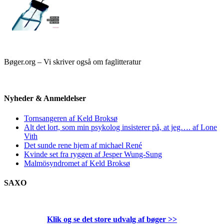
Bøger.org – Vi skriver også om faglitteratur
Nyheder & Anmeldelser
Tornsangeren af Keld Broksø
Alt det lort, som min psykolog insisterer på, at jeg…. af Lone
Vith
Det sunde rene hjem af michael René
Kvinde set fra ryggen af Jesper Wung-Sung
Malmösyndromet af Keld Broksø
SAXO
Klik og se det store udvalg af bøger
>>