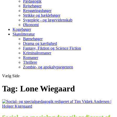
Pædagogik
Rejsebøger
Rengøringsbøger
Strikke og hæklebøger
Sygepleje - og lægevidenskab
Økonomi
Kogebøger
Skønlitteratur
Børnebøger
Drama og kærlighed
Fantasy, Fiktion og Science Fiction
Kriminalromaner
Romaner
Thrillere
Zombie- og apokalypsegenren
Vælg Side
Tag:
Lone Wiegaard