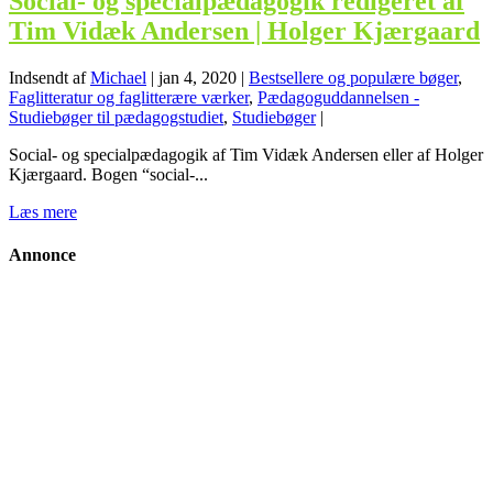
Social- og specialpædagogik redigeret af
Tim Vidæk Andersen | Holger Kjærgaard
Indsendt af
Michael
|
jan 4, 2020
|
Bestsellere og populære bøger
,
Faglitteratur og faglitterære værker
,
Pædagoguddannelsen -
Studiebøger til pædagogstudiet
,
Studiebøger
|
Social- og specialpædagogik af Tim Vidæk Andersen eller af Holger
Kjærgaard. Bogen “social-...
Læs mere
Annonce