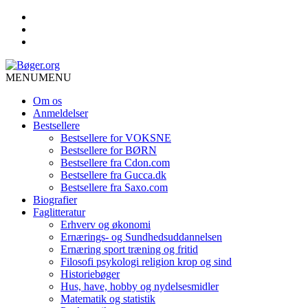
MENU
MENU
Om os
Anmeldelser
Bestsellere
Bestsellere for VOKSNE
Bestsellere for BØRN
Bestsellere fra Cdon.com
Bestsellere fra Gucca.dk
Bestsellere fra Saxo.com
Biografier
Faglitteratur
Erhverv og økonomi
Ernærings- og Sundhedsuddannelsen
Ernæring sport træning og fritid
Filosofi psykologi religion krop og sind
Historiebøger
Hus, have, hobby og nydelsesmidler
Matematik og statistik