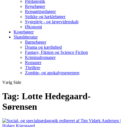
Pædagogik
Rejsebøger
Rengøringsbøger
Strikke og hæklebøger
Sygepleje - og lægevidenskab
Økonomi
Kogebøger
Skønlitteratur
Børnebøger
Drama og kærlighed
Fantasy, Fiktion og Science Fiction
Kriminalromaner
Romaner
Thrillere
Zombie- og apokalypsegenren
Vælg Side
Tag:
Lotte Hedegaard-
Sørensen