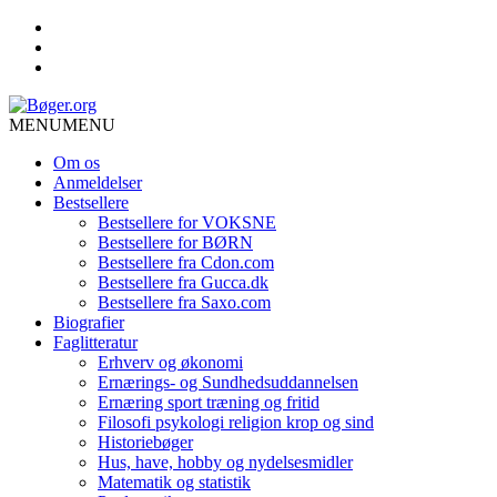
MENU
MENU
Om os
Anmeldelser
Bestsellere
Bestsellere for VOKSNE
Bestsellere for BØRN
Bestsellere fra Cdon.com
Bestsellere fra Gucca.dk
Bestsellere fra Saxo.com
Biografier
Faglitteratur
Erhverv og økonomi
Ernærings- og Sundhedsuddannelsen
Ernæring sport træning og fritid
Filosofi psykologi religion krop og sind
Historiebøger
Hus, have, hobby og nydelsesmidler
Matematik og statistik