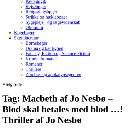
Pædagogik
Rejsebøger
Rengøringsbøger
Strikke og hæklebøger
Sygepleje - og lægevidenskab
Økonomi
Kogebøger
Skønlitteratur
Børnebøger
Drama og kærlighed
Fantasy, Fiktion og Science Fiction
Kriminalromaner
Romaner
Thrillere
Zombie- og apokalypsegenren
Vælg Side
Tag:
Macbeth af Jo Nesbø –
Blod skal betales med blod …!
Thriller af Jo Nesbø