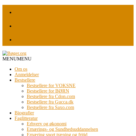
MENU
MENU
Om os
Anmeldelser
Bestsellere
Bestsellere for VOKSNE
Bestsellere for BØRN
Bestsellere fra Cdon.com
Bestsellere fra Gucca.dk
Bestsellere fra Saxo.com
Biografier
Faglitteratur
Erhverv og økonomi
Ernærings- og Sundhedsuddannelsen
Ernæring sport træning og fritid