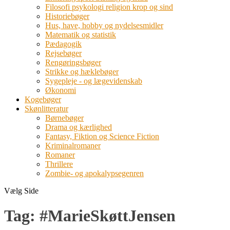
Filosofi psykologi religion krop og sind
Historiebøger
Hus, have, hobby og nydelsesmidler
Matematik og statistik
Pædagogik
Rejsebøger
Rengøringsbøger
Strikke og hæklebøger
Sygepleje - og lægevidenskab
Økonomi
Kogebøger
Skønlitteratur
Børnebøger
Drama og kærlighed
Fantasy, Fiktion og Science Fiction
Kriminalromaner
Romaner
Thrillere
Zombie- og apokalypsegenren
Vælg Side
Tag:
#MarieSkøttJensen