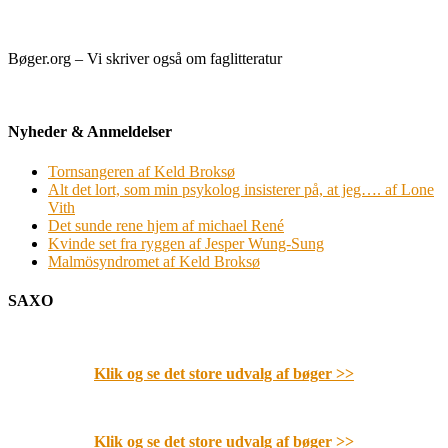
Bøger.org – Vi skriver også om faglitteratur
Nyheder & Anmeldelser
Tornsangeren af Keld Broksø
Alt det lort, som min psykolog insisterer på, at jeg…. af Lone
Vith
Det sunde rene hjem af michael René
Kvinde set fra ryggen af Jesper Wung-Sung
Malmösyndromet af Keld Broksø
SAXO
Klik og se det store udvalg af bøger
>>
Klik og se det store udvalg af bøger
>>