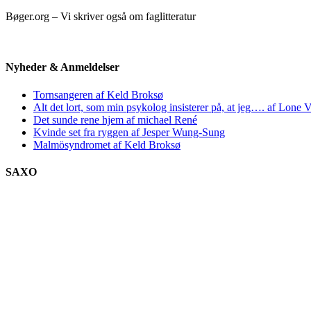
Bøger.org – Vi skriver også om faglitteratur
Nyheder & Anmeldelser
Tornsangeren af Keld Broksø
Alt det lort, som min psykolog insisterer på, at jeg…. af Lone V
Det sunde rene hjem af michael René
Kvinde set fra ryggen af Jesper Wung-Sung
Malmösyndromet af Keld Broksø
SAXO