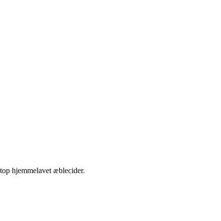
etop hjemmelavet æblecider.