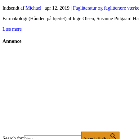
Indsendt af
Michael
|
apr 12, 2019
|
Faglitteratur og faglitterære værke
Farmakologi (Hånden på hjertet) af Inge Olsen, Susanne Piilgaard Hal
Læs mere
Annonce
Search for:
Search Button