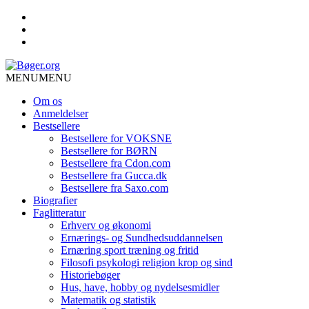
MENU
MENU
Om os
Anmeldelser
Bestsellere
Bestsellere for VOKSNE
Bestsellere for BØRN
Bestsellere fra Cdon.com
Bestsellere fra Gucca.dk
Bestsellere fra Saxo.com
Biografier
Faglitteratur
Erhverv og økonomi
Ernærings- og Sundhedsuddannelsen
Ernæring sport træning og fritid
Filosofi psykologi religion krop og sind
Historiebøger
Hus, have, hobby og nydelsesmidler
Matematik og statistik