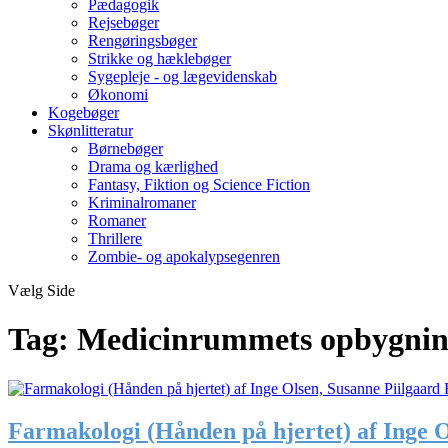
Pædagogik
Rejsebøger
Rengøringsbøger
Strikke og hæklebøger
Sygepleje - og lægevidenskab
Økonomi
Kogebøger
Skønlitteratur
Børnebøger
Drama og kærlighed
Fantasy, Fiktion og Science Fiction
Kriminalromaner
Romaner
Thrillere
Zombie- og apokalypsegenren
Vælg Side
Tag:
Medicinrummets opbygning
Farmakologi (Hånden på hjertet) af Inge 