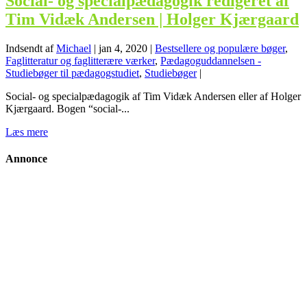
Social- og specialpædagogik redigeret af
Tim Vidæk Andersen | Holger Kjærgaard
Indsendt af
Michael
|
jan 4, 2020
|
Bestsellere og populære bøger
,
Faglitteratur og faglitterære værker
,
Pædagoguddannelsen -
Studiebøger til pædagogstudiet
,
Studiebøger
|
Social- og specialpædagogik af Tim Vidæk Andersen eller af Holger
Kjærgaard. Bogen “social-...
Læs mere
Annonce