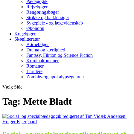
Pædagogik
Rejsebøger
Rengøringsbøger
Strikke og hæklebøger
Sygepleje - og lægevidenskab
Økonomi
Kogebøger
Skønlitteratur
Børnebøger
Drama og kærlighed
Fantasy, Fiktion og Science Fiction
Kriminalromaner
Romaner
Thrillere
Zombie- og apokalypsegenren
Vælg Side
Tag:
Mette Bladt