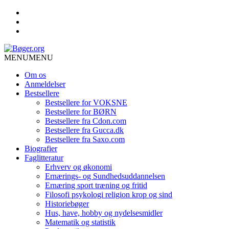
MENU
MENU
Om os
Anmeldelser
Bestsellere
Bestsellere for VOKSNE
Bestsellere for BØRN
Bestsellere fra Cdon.com
Bestsellere fra Gucca.dk
Bestsellere fra Saxo.com
Biografier
Faglitteratur
Erhverv og økonomi
Ernærings- og Sundhedsuddannelsen
Ernæring sport træning og fritid
Filosofi psykologi religion krop og sind
Historiebøger
Hus, have, hobby og nydelsesmidler
Matematik og statistik