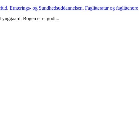
itid
,
Ernærings- og Sundhedsuddannelsen
,
Faglitteratur og faglitterær
ynggaard. Bogen er et godt...