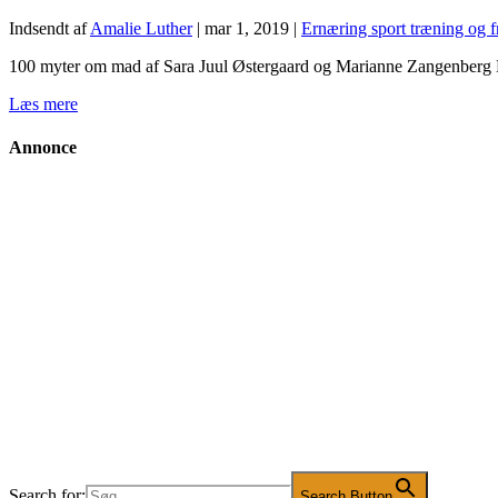
Indsendt af
Amalie Luther
|
mar 1, 2019
|
Ernæring sport træning og fr
100 myter om mad af Sara Juul Østergaard og Marianne Zangenberg L
Læs mere
Annonce
Search for:
Search Button