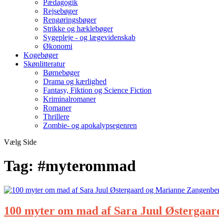
Pædagogik
Rejsebøger
Rengøringsbøger
Strikke og hæklebøger
Sygepleje - og lægevidenskab
Økonomi
Kogebøger
Skønlitteratur
Børnebøger
Drama og kærlighed
Fantasy, Fiktion og Science Fiction
Kriminalromaner
Romaner
Thrillere
Zombie- og apokalypsegenren
Vælg Side
Tag:
#myterommad
100 myter om mad af Sara Juul Østergaa