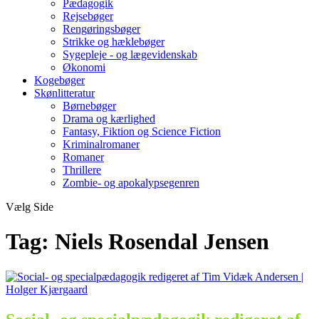
Pædagogik
Rejsebøger
Rengøringsbøger
Strikke og hæklebøger
Sygepleje - og lægevidenskab
Økonomi
Kogebøger
Skønlitteratur
Børnebøger
Drama og kærlighed
Fantasy, Fiktion og Science Fiction
Kriminalromaner
Romaner
Thrillere
Zombie- og apokalypsegenren
Vælg Side
Tag:
Niels Rosendal Jensen