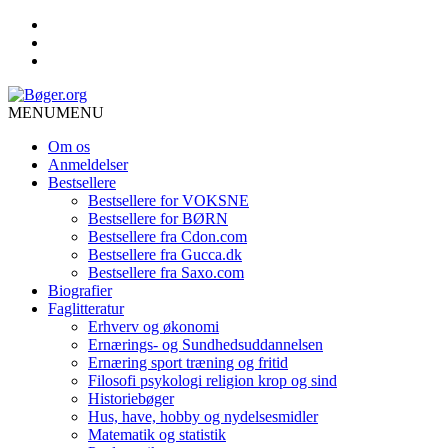
MENU
MENU
Om os
Anmeldelser
Bestsellere
Bestsellere for VOKSNE
Bestsellere for BØRN
Bestsellere fra Cdon.com
Bestsellere fra Gucca.dk
Bestsellere fra Saxo.com
Biografier
Faglitteratur
Erhverv og økonomi
Ernærings- og Sundhedsuddannelsen
Ernæring sport træning og fritid
Filosofi psykologi religion krop og sind
Historiebøger
Hus, have, hobby og nydelsesmidler
Matematik og statistik