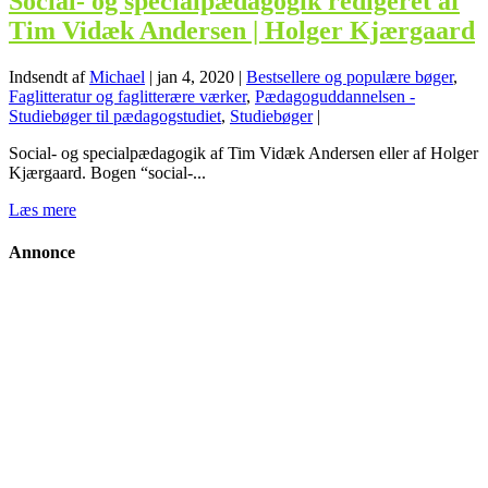
Social- og specialpædagogik redigeret af
Tim Vidæk Andersen | Holger Kjærgaard
Indsendt af
Michael
|
jan 4, 2020
|
Bestsellere og populære bøger
,
Faglitteratur og faglitterære værker
,
Pædagoguddannelsen -
Studiebøger til pædagogstudiet
,
Studiebøger
|
Social- og specialpædagogik af Tim Vidæk Andersen eller af Holger
Kjærgaard. Bogen “social-...
Læs mere
Annonce