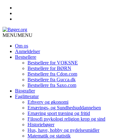
MENU
MENU
Om os
Anmeldelser
Bestsellere
Bestsellere for VOKSNE
Bestsellere for BØRN
Bestsellere fra Cdon.com
Bestsellere fra Gucca.dk
Bestsellere fra Saxo.com
Biografier
Faglitteratur
Erhverv og økonomi
Ernærings- og Sundhedsuddannelsen
Ernæring sport træning og fritid
Filosofi psykologi religion krop og sind
Historiebøger
Hus, have, hobby og nydelsesmidler
Matematik og statistik