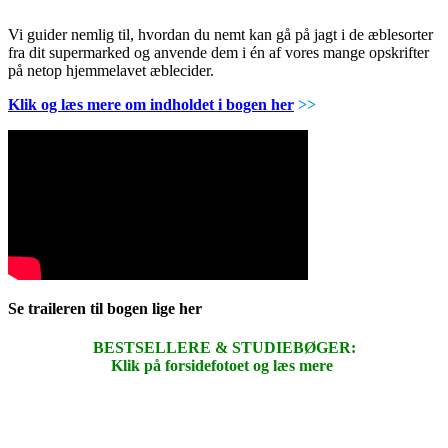
Vi guider nemlig til, hvordan du nemt kan gå på jagt i de æblesorter
fra dit supermarked og anvende dem i én af vores mange opskrifter
på netop hjemmelavet æblecider.
Klik og læs mere om indholdet i bogen her
>>
Se traileren til bogen lige her
BESTSELLERE & STUDIEBØGER:
Klik på forsidefotoet og læs mere
.
.