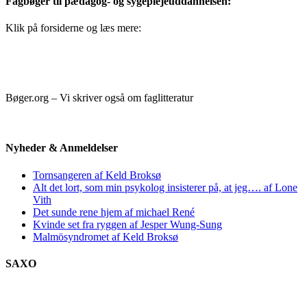
Fagbøger til pædagog- og sygeplejeuddannelsen:
Klik på forsiderne og læs mere:
Bøger.org – Vi skriver også om faglitteratur
Nyheder & Anmeldelser
Tornsangeren af Keld Broksø
Alt det lort, som min psykolog insisterer på, at jeg…. af Lone
Vith
Det sunde rene hjem af michael René
Kvinde set fra ryggen af Jesper Wung-Sung
Malmösyndromet af Keld Broksø
SAXO