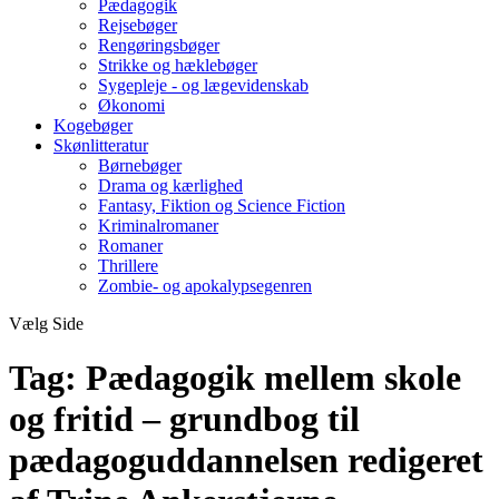
Pædagogik
Rejsebøger
Rengøringsbøger
Strikke og hæklebøger
Sygepleje - og lægevidenskab
Økonomi
Kogebøger
Skønlitteratur
Børnebøger
Drama og kærlighed
Fantasy, Fiktion og Science Fiction
Kriminalromaner
Romaner
Thrillere
Zombie- og apokalypsegenren
Vælg Side
Tag:
Pædagogik mellem skole
og fritid – grundbog til
pædagoguddannelsen redigeret