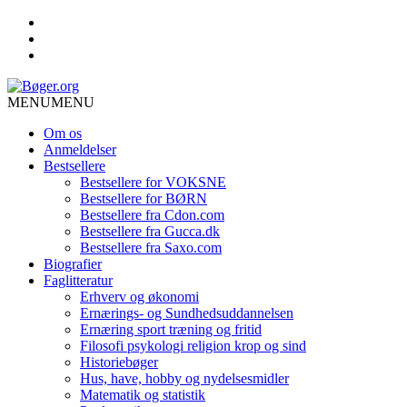
MENU
MENU
Om os
Anmeldelser
Bestsellere
Bestsellere for VOKSNE
Bestsellere for BØRN
Bestsellere fra Cdon.com
Bestsellere fra Gucca.dk
Bestsellere fra Saxo.com
Biografier
Faglitteratur
Erhverv og økonomi
Ernærings- og Sundhedsuddannelsen
Ernæring sport træning og fritid
Filosofi psykologi religion krop og sind
Historiebøger
Hus, have, hobby og nydelsesmidler
Matematik og statistik