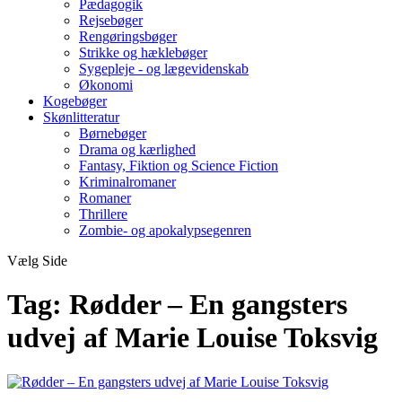
Pædagogik
Rejsebøger
Rengøringsbøger
Strikke og hæklebøger
Sygepleje - og lægevidenskab
Økonomi
Kogebøger
Skønlitteratur
Børnebøger
Drama og kærlighed
Fantasy, Fiktion og Science Fiction
Kriminalromaner
Romaner
Thrillere
Zombie- og apokalypsegenren
Vælg Side
Tag:
Rødder – En gangsters
udvej af Marie Louise Toksvig