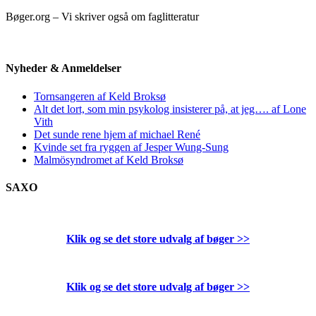
Bøger.org – Vi skriver også om faglitteratur
Nyheder & Anmeldelser
Tornsangeren af Keld Broksø
Alt det lort, som min psykolog insisterer på, at jeg…. af Lone
Vith
Det sunde rene hjem af michael René
Kvinde set fra ryggen af Jesper Wung-Sung
Malmösyndromet af Keld Broksø
SAXO
Klik og se det store udvalg af bøger
>>
Klik og se det store udvalg af bøger
>>