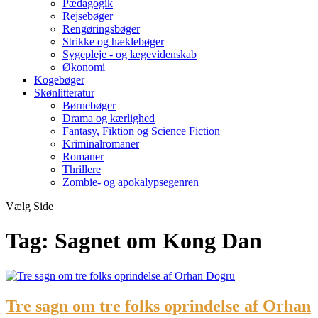
Pædagogik
Rejsebøger
Rengøringsbøger
Strikke og hæklebøger
Sygepleje - og lægevidenskab
Økonomi
Kogebøger
Skønlitteratur
Børnebøger
Drama og kærlighed
Fantasy, Fiktion og Science Fiction
Kriminalromaner
Romaner
Thrillere
Zombie- og apokalypsegenren
Vælg Side
Tag:
Sagnet om Kong Dan
Tre sagn om tre folks oprindelse af Orhan