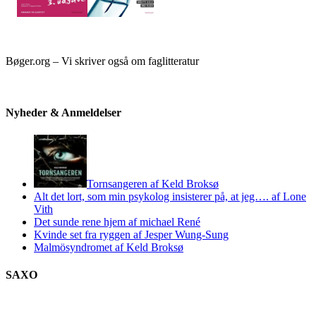
Bøger.org – Vi skriver også om faglitteratur
Nyheder & Anmeldelser
Tornsangeren af Keld Broksø
Alt det lort, som min psykolog insisterer på, at jeg…. af Lone
Vith
Det sunde rene hjem af michael René
Kvinde set fra ryggen af Jesper Wung-Sung
Malmösyndromet af Keld Broksø
SAXO