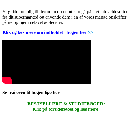
Vi guider nemlig til, hvordan du nemt kan gå på jagt i de æblesorter
fra dit supermarked og anvende dem i én af vores mange opskrifter
på netop hjemmelavet æblecider.
Klik og læs mere om indholdet i bogen her
>>
Se traileren til bogen lige her
BESTSELLERE & STUDIEBØGER:
Klik på forsidefotoet og læs mere
.
.