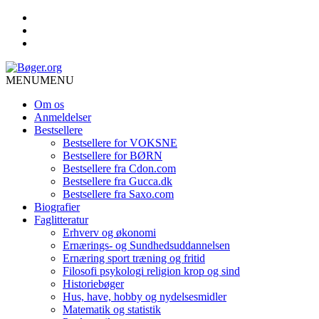
MENU
MENU
Om os
Anmeldelser
Bestsellere
Bestsellere for VOKSNE
Bestsellere for BØRN
Bestsellere fra Cdon.com
Bestsellere fra Gucca.dk
Bestsellere fra Saxo.com
Biografier
Faglitteratur
Erhverv og økonomi
Ernærings- og Sundhedsuddannelsen
Ernæring sport træning og fritid
Filosofi psykologi religion krop og sind
Historiebøger
Hus, have, hobby og nydelsesmidler
Matematik og statistik