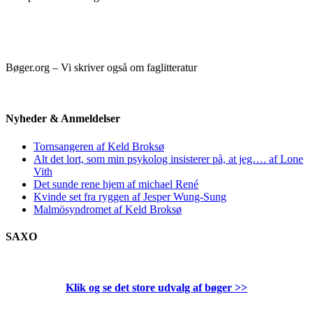
Bøger.org – Vi skriver også om faglitteratur
Nyheder & Anmeldelser
Tornsangeren af Keld Broksø
Alt det lort, som min psykolog insisterer på, at jeg…. af Lone
Vith
Det sunde rene hjem af michael René
Kvinde set fra ryggen af Jesper Wung-Sung
Malmösyndromet af Keld Broksø
SAXO
Klik og se det store udvalg af bøger
>>