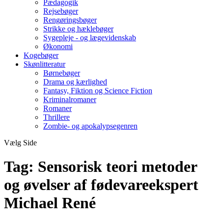
Pædagogik
Rejsebøger
Rengøringsbøger
Strikke og hæklebøger
Sygepleje - og lægevidenskab
Økonomi
Kogebøger
Skønlitteratur
Børnebøger
Drama og kærlighed
Fantasy, Fiktion og Science Fiction
Kriminalromaner
Romaner
Thrillere
Zombie- og apokalypsegenren
Vælg Side
Tag:
Sensorisk teori metoder
og øvelser af fødevareekspert
Michael René