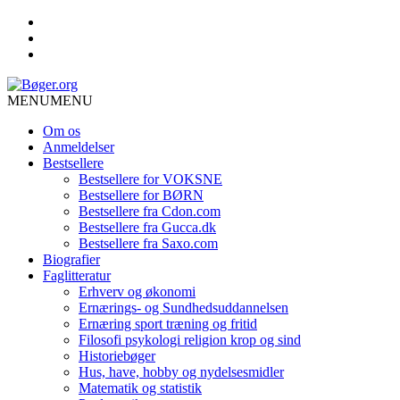
MENU
MENU
Om os
Anmeldelser
Bestsellere
Bestsellere for VOKSNE
Bestsellere for BØRN
Bestsellere fra Cdon.com
Bestsellere fra Gucca.dk
Bestsellere fra Saxo.com
Biografier
Faglitteratur
Erhverv og økonomi
Ernærings- og Sundhedsuddannelsen
Ernæring sport træning og fritid
Filosofi psykologi religion krop og sind
Historiebøger
Hus, have, hobby og nydelsesmidler
Matematik og statistik