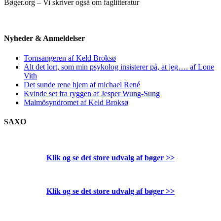
Bøger.org – Vi skriver også om faglitteratur
Nyheder & Anmeldelser
Tornsangeren af Keld Broksø
Alt det lort, som min psykolog insisterer på, at jeg…. af Lone
Vith
Det sunde rene hjem af michael René
Kvinde set fra ryggen af Jesper Wung-Sung
Malmösyndromet af Keld Broksø
SAXO
Klik og se det store udvalg af bøger
>>
Klik og se det store udvalg af bøger
>>