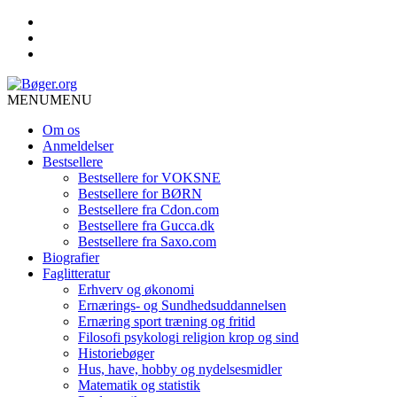
MENU
MENU
Om os
Anmeldelser
Bestsellere
Bestsellere for VOKSNE
Bestsellere for BØRN
Bestsellere fra Cdon.com
Bestsellere fra Gucca.dk
Bestsellere fra Saxo.com
Biografier
Faglitteratur
Erhverv og økonomi
Ernærings- og Sundhedsuddannelsen
Ernæring sport træning og fritid
Filosofi psykologi religion krop og sind
Historiebøger
Hus, have, hobby og nydelsesmidler
Matematik og statistik