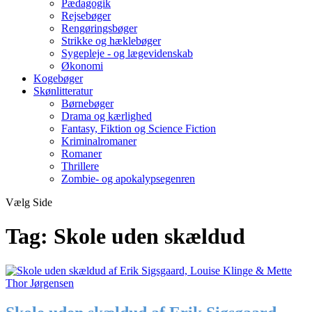
Pædagogik
Rejsebøger
Rengøringsbøger
Strikke og hæklebøger
Sygepleje - og lægevidenskab
Økonomi
Kogebøger
Skønlitteratur
Børnebøger
Drama og kærlighed
Fantasy, Fiktion og Science Fiction
Kriminalromaner
Romaner
Thrillere
Zombie- og apokalypsegenren
Vælg Side
Tag:
Skole uden skældud