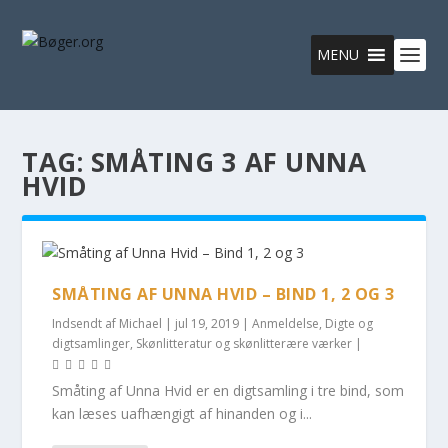
MENU
TAG:
SMÅTING 3 AF UNNA
HVID
SMÅTING AF UNNA HVID – BIND 1, 2 OG 3
Indsendt af
Michael
|
jul 19, 2019
|
Anmeldelse
,
Digte og
digtsamlinger
,
Skønlitteratur og skønlitterære værker
|
Småting af Unna Hvid er en digtsamling i tre bind, som
kan læses uafhængigt af hinanden og i...