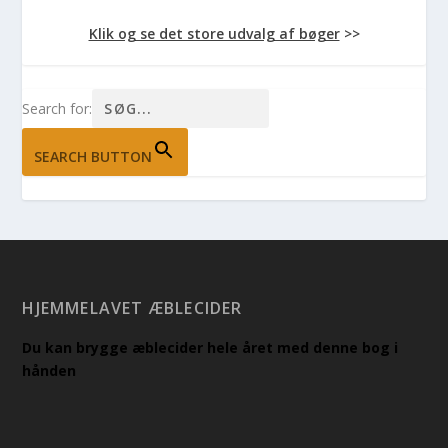
Klik og se det store udvalg af bøger
>>
Search for:
SEARCH BUTTON
HJEMMELAVET ÆBLECIDER
Du kan brygge æblecider hele året med denne bog i
hånden