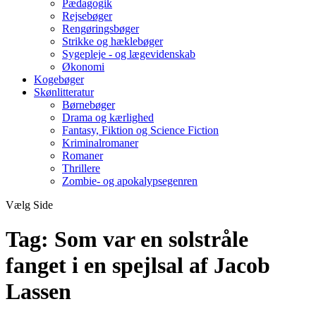
Pædagogik
Rejsebøger
Rengøringsbøger
Strikke og hæklebøger
Sygepleje - og lægevidenskab
Økonomi
Kogebøger
Skønlitteratur
Børnebøger
Drama og kærlighed
Fantasy, Fiktion og Science Fiction
Kriminalromaner
Romaner
Thrillere
Zombie- og apokalypsegenren
Vælg Side
Tag:
Som var en solstråle
fanget i en spejlsal af Jacob
Lassen