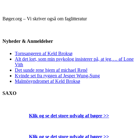
Bøger.org – Vi skriver også om faglitteratur
Nyheder & Anmeldelser
Tornsangeren af Keld Broksø
Alt det lort, som min psykolog insisterer på, at jeg…. af Lone
Vith
Det sunde rene hjem af michael René
Kvinde set fra ryggen af Jesper Wung-Sung
Malmösyndromet af Keld Broksø
SAXO
Klik og se det store udvalg af bøger
>>
Klik og se det store udvalg af bøger
>>