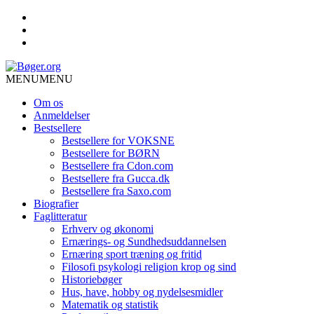
MENU
MENU
Om os
Anmeldelser
Bestsellere
Bestsellere for VOKSNE
Bestsellere for BØRN
Bestsellere fra Cdon.com
Bestsellere fra Gucca.dk
Bestsellere fra Saxo.com
Biografier
Faglitteratur
Erhverv og økonomi
Ernærings- og Sundhedsuddannelsen
Ernæring sport træning og fritid
Filosofi psykologi religion krop og sind
Historiebøger
Hus, have, hobby og nydelsesmidler
Matematik og statistik