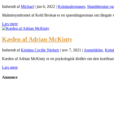
Indsendt af
Michael
|
jun 6, 2022
|
Kriminalromaner
,
Skønlitteratur o
Malmösyndromet af Keld Broksø er en spændingsroman om illegale våb
Læs mere
Kæden af Adrian McKinty
Indsendt af
Kristina Cecilie Nielsen
|
nov 7, 2021
|
Anmeldelse
,
Krimi
Kæden af Adrian McKinty er en psykologisk thriller om den kræftramte
Læs mere
Annonce