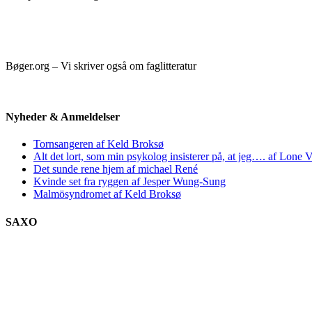
Bøger.org – Vi skriver også om faglitteratur
Nyheder & Anmeldelser
Tornsangeren af Keld Broksø
Alt det lort, som min psykolog insisterer på, at jeg…. af Lone V
Det sunde rene hjem af michael René
Kvinde set fra ryggen af Jesper Wung-Sung
Malmösyndromet af Keld Broksø
SAXO