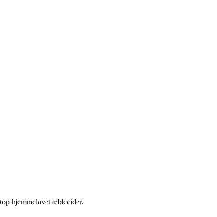
etop hjemmelavet æblecider.