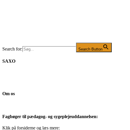
Search for:
Search Button
SAXO
Om os
Fagbøger til pædagog- og sygeplejeuddannelsen:
Klik på forsiderne og læs mere: