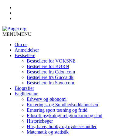
MENU
MENU
Om os
Anmeldelser
Bestsellere
Bestsellere for VOKSNE
Bestsellere for BØRN
Bestsellere fra Cdon.com
Bestsellere fra Gucca.dk
Bestsellere fra Saxo.com
Biografier
Faglitteratur
Erhverv og økonomi
Ernærings- og Sundhedsuddannelsen
Ernæring sport træning og fritid
Filosofi psykologi religion krop og sind
Historiebøger
Hus, have, hobby og nydelsesmidler
Matematik og statistik