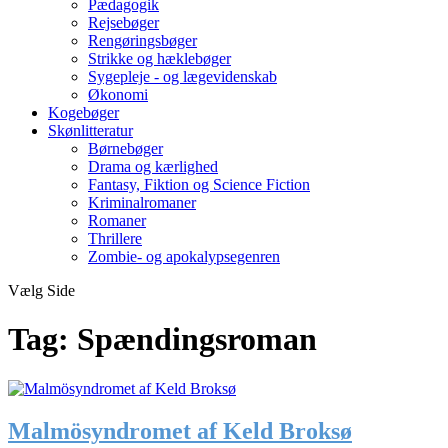
Pædagogik
Rejsebøger
Rengøringsbøger
Strikke og hæklebøger
Sygepleje - og lægevidenskab
Økonomi
Kogebøger
Skønlitteratur
Børnebøger
Drama og kærlighed
Fantasy, Fiktion og Science Fiction
Kriminalromaner
Romaner
Thrillere
Zombie- og apokalypsegenren
Vælg Side
Tag:
Spændingsroman
Malmösyndromet af Keld Broksø