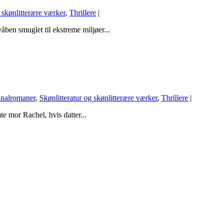
g skønlitterære værker
,
Thrillere
|
en smuglet til ekstreme miljøer...
nalromaner
,
Skønlitteratur og skønlitterære værker
,
Thrillere
|
 mor Rachel, hvis datter...