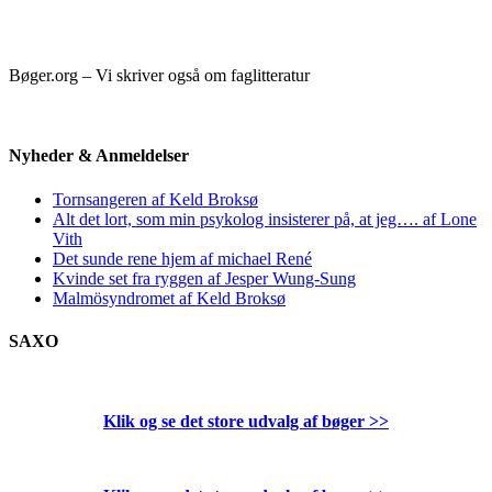
Bøger.org – Vi skriver også om faglitteratur
Nyheder & Anmeldelser
Tornsangeren af Keld Broksø
Alt det lort, som min psykolog insisterer på, at jeg…. af Lone
Vith
Det sunde rene hjem af michael René
Kvinde set fra ryggen af Jesper Wung-Sung
Malmösyndromet af Keld Broksø
SAXO
Klik og se det store udvalg af bøger
>>