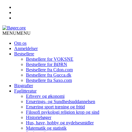
MENU
MENU
Om os
Anmeldelser
Bestsellere
Bestsellere for VOKSNE
Bestsellere for BØRN
Bestsellere fra Cdon.com
Bestsellere fra Gucca.dk
Bestsellere fra Saxo.com
Biografier
Faglitteratur
Erhverv og økonomi
Ernærings- og Sundhedsuddannelsen
Ernæring sport træning og fritid
Filosofi psykologi religion krop og sind
Historiebøger
Hus, have, hobby og nydelsesmidler
Matematik og statistik