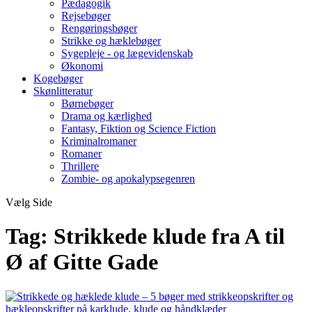
Pædagogik
Rejsebøger
Rengøringsbøger
Strikke og hæklebøger
Sygepleje - og lægevidenskab
Økonomi
Kogebøger
Skønlitteratur
Børnebøger
Drama og kærlighed
Fantasy, Fiktion og Science Fiction
Kriminalromaner
Romaner
Thrillere
Zombie- og apokalypsegenren
Vælg Side
Tag:
Strikkede klude fra A til
Ø af Gitte Gade