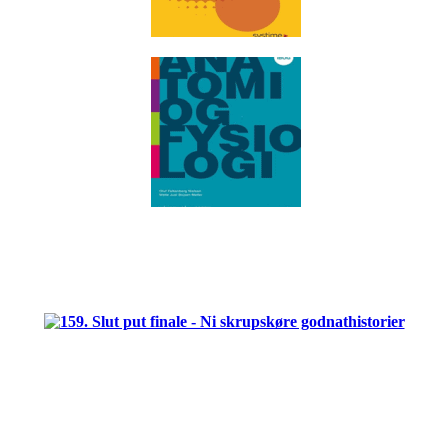
.
.
.