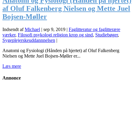
Anatomi og Fysiologi (Hånden på hjertet)
af Oluf Falkenberg Nielsen og Mette Juel
Bojsen-Møller
Indsendt af
Michael
|
sep 9, 2019
|
Faglitteratur og faglitterære
værker
,
Filosofi psykologi religion krop og sind
,
Studiebøger
,
Sygeplejerskeuddannnelsen
|
Anatomi og Fysiologi (Hånden på hjertet) af Oluf Falkenberg
Nielsen og Mette Juel Bojsen-Møller er...
Læs mere
Annonce