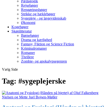
Pædagogik
Rejsebøger
Rengøringsbøger
Strikke og hæklebøger
Sygepleje - og lægevidenskab
Økonomi
Kogebøger
Skønlitteratur
Børnebøger
Drama og kærlighed
Fantasy, Fiktion og Science Fiction
Kriminalromaner
Romaner
Thrillere
Zombie- og apokalypsegenren
Vælg Side
Tag:
#sygeplejerske