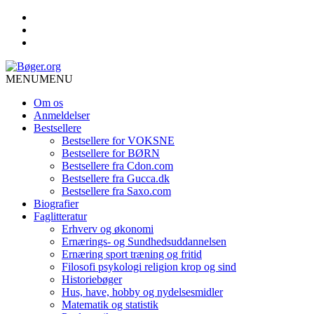
MENU
MENU
Om os
Anmeldelser
Bestsellere
Bestsellere for VOKSNE
Bestsellere for BØRN
Bestsellere fra Cdon.com
Bestsellere fra Gucca.dk
Bestsellere fra Saxo.com
Biografier
Faglitteratur
Erhverv og økonomi
Ernærings- og Sundhedsuddannelsen
Ernæring sport træning og fritid
Filosofi psykologi religion krop og sind
Historiebøger
Hus, have, hobby og nydelsesmidler
Matematik og statistik