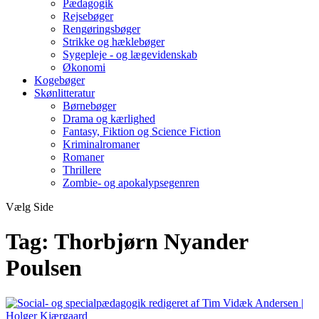
Pædagogik
Rejsebøger
Rengøringsbøger
Strikke og hæklebøger
Sygepleje - og lægevidenskab
Økonomi
Kogebøger
Skønlitteratur
Børnebøger
Drama og kærlighed
Fantasy, Fiktion og Science Fiction
Kriminalromaner
Romaner
Thrillere
Zombie- og apokalypsegenren
Vælg Side
Tag:
Thorbjørn Nyander
Poulsen