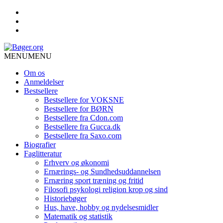
MENU
MENU
Om os
Anmeldelser
Bestsellere
Bestsellere for VOKSNE
Bestsellere for BØRN
Bestsellere fra Cdon.com
Bestsellere fra Gucca.dk
Bestsellere fra Saxo.com
Biografier
Faglitteratur
Erhverv og økonomi
Ernærings- og Sundhedsuddannelsen
Ernæring sport træning og fritid
Filosofi psykologi religion krop og sind
Historiebøger
Hus, have, hobby og nydelsesmidler
Matematik og statistik