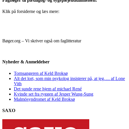
Fagbøger til pædagog- og sygeplejeuddannelsen:
Klik på forsiderne og læs mere:
Bøger.org – Vi skriver også om faglitteratur
Nyheder & Anmeldelser
Tornsangeren af Keld Broksø
Alt det lort, som min psykolog insisterer på, at jeg…. af Lone
Vith
Det sunde rene hjem af michael René
Kvinde set fra ryggen af Jesper Wung-Sung
Malmösyndromet af Keld Broksø
SAXO