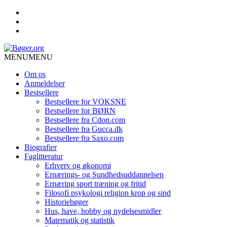
MENU
MENU
Om os
Anmeldelser
Bestsellere
Bestsellere for VOKSNE
Bestsellere for BØRN
Bestsellere fra Cdon.com
Bestsellere fra Gucca.dk
Bestsellere fra Saxo.com
Biografier
Faglitteratur
Erhverv og økonomi
Ernærings- og Sundhedsuddannelsen
Ernæring sport træning og fritid
Filosofi psykologi religion krop og sind
Historiebøger
Hus, have, hobby og nydelsesmidler
Matematik og statistik