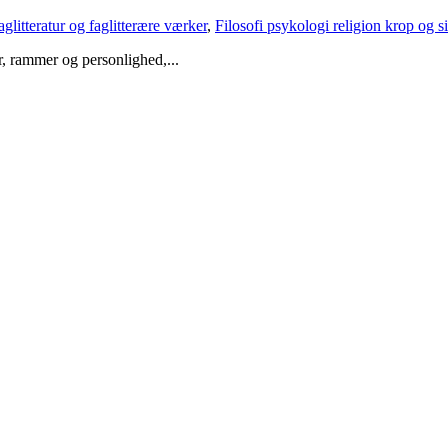
aglitteratur og faglitterære værker
,
Filosofi psykologi religion krop og s
r, rammer og personlighed,...