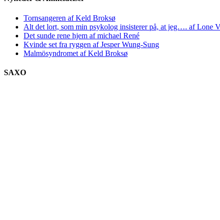
Tornsangeren af Keld Broksø
Alt det lort, som min psykolog insisterer på, at jeg…. af Lone V
Det sunde rene hjem af michael René
Kvinde set fra ryggen af Jesper Wung-Sung
Malmösyndromet af Keld Broksø
SAXO