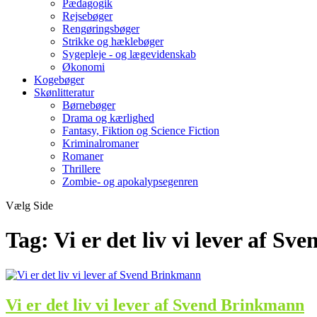
Pædagogik
Rejsebøger
Rengøringsbøger
Strikke og hæklebøger
Sygepleje - og lægevidenskab
Økonomi
Kogebøger
Skønlitteratur
Børnebøger
Drama og kærlighed
Fantasy, Fiktion og Science Fiction
Kriminalromaner
Romaner
Thrillere
Zombie- og apokalypsegenren
Vælg Side
Tag:
Vi er det liv vi lever af S
Vi er det liv vi lever af Svend Brinkmann