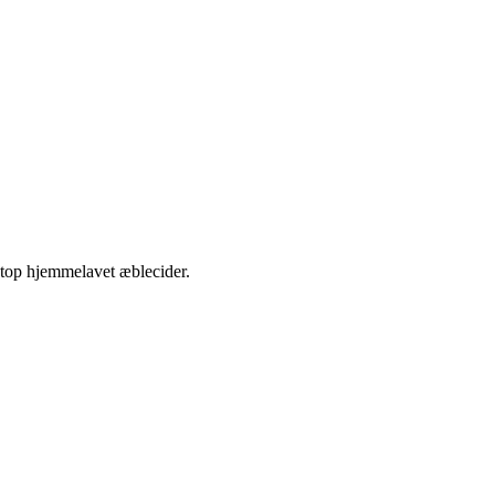
etop hjemmelavet æblecider.