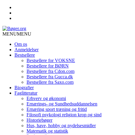
MENU
MENU
Om os
Anmeldelser
Bestsellere
Bestsellere for VOKSNE
Bestsellere for BØRN
Bestsellere fra Cdon.com
Bestsellere fra Gucca.dk
Bestsellere fra Saxo.com
Biografier
Faglitteratur
Erhverv og økonomi
Ernærings- og Sundhedsuddannelsen
Ernæring sport træning og fritid
Filosofi psykologi religion krop og sind
Historiebøger
Hus, have, hobby og nydelsesmidler
Matematik og statistik