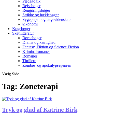
Pædagogik
Rejsebøger
Rengøringsbøger
Strikke og hæklebøger
Sygepleje - og lægevidenskab
Økonomi
Kogebøger
Skønlitteratur
Børnebøger
Drama og kærlighed
Fantasy, Fiktion og Science Fiction
Kriminalromaner
Romaner
Thrillere
Zombie- og apokalypsegenren
Vælg Side
Tag:
Zoneterapi
Tryk og glad af Katrine Birk