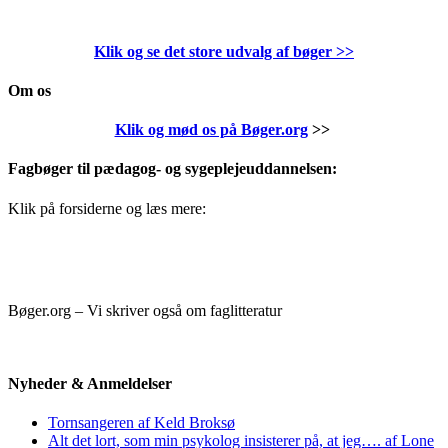
Klik og se det store udvalg af bøger
>>
Om os
Klik og mød os på Bøger.org
>>
Fagbøger til pædagog- og sygeplejeuddannelsen:
Klik på forsiderne og læs mere:
Bøger.org – Vi skriver også om faglitteratur
Nyheder & Anmeldelser
Tornsangeren af Keld Broksø
Alt det lort, som min psykolog insisterer på, at jeg…. af Lone