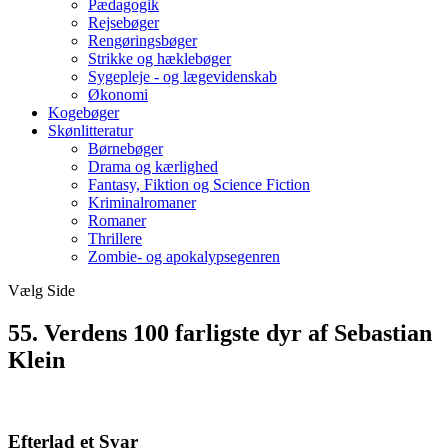
Pædagogik
Rejsebøger
Rengøringsbøger
Strikke og hæklebøger
Sygepleje - og lægevidenskab
Økonomi
Kogebøger
Skønlitteratur
Børnebøger
Drama og kærlighed
Fantasy, Fiktion og Science Fiction
Kriminalromaner
Romaner
Thrillere
Zombie- og apokalypsegenren
Vælg Side
55. Verdens 100 farligste dyr af Sebastian
Klein
Efterlad et Svar