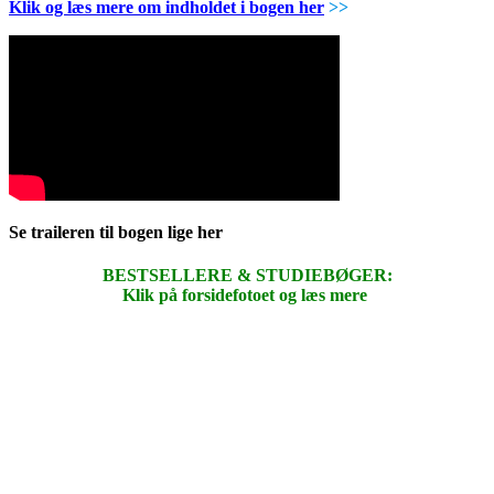
Klik og læs mere om indholdet i bogen her
>>
Se traileren til bogen lige her
BESTSELLERE & STUDIEBØGER:
Klik på forsidefotoet og læs mere
.
.
.
.