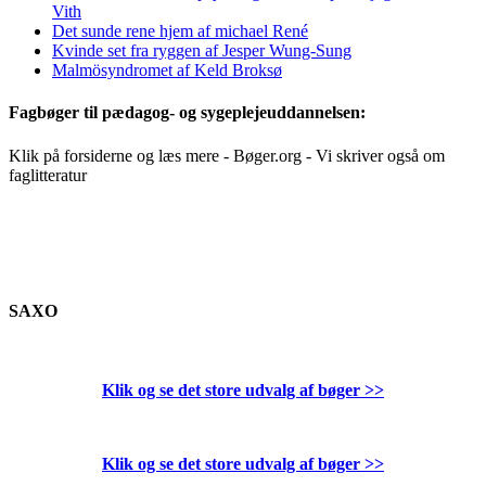
Vith
Det sunde rene hjem af michael René
Kvinde set fra ryggen af Jesper Wung-Sung
Malmösyndromet af Keld Broksø
Fagbøger til pædagog- og sygeplejeuddannelsen:
Klik på forsiderne og læs mere - Bøger.org - Vi skriver også om
faglitteratur
SAXO
Klik og se det store udvalg af bøger
>>
Klik og se det store udvalg af bøger
>>