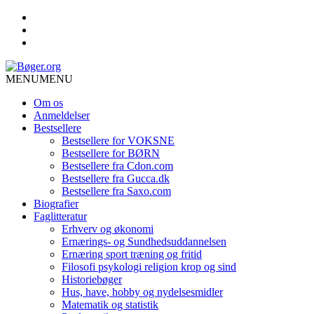
MENU
MENU
Om os
Anmeldelser
Bestsellere
Bestsellere for VOKSNE
Bestsellere for BØRN
Bestsellere fra Cdon.com
Bestsellere fra Gucca.dk
Bestsellere fra Saxo.com
Biografier
Faglitteratur
Erhverv og økonomi
Ernærings- og Sundhedsuddannelsen
Ernæring sport træning og fritid
Filosofi psykologi religion krop og sind
Historiebøger
Hus, have, hobby og nydelsesmidler
Matematik og statistik