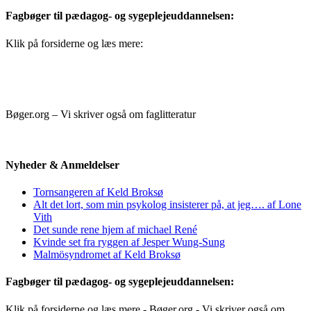
Fagbøger til pædagog- og sygeplejeuddannelsen:
Klik på forsiderne og læs mere:
Bøger.org – Vi skriver også om faglitteratur
Nyheder & Anmeldelser
Tornsangeren af Keld Broksø
Alt det lort, som min psykolog insisterer på, at jeg…. af Lone
Vith
Det sunde rene hjem af michael René
Kvinde set fra ryggen af Jesper Wung-Sung
Malmösyndromet af Keld Broksø
Fagbøger til pædagog- og sygeplejeuddannelsen:
Klik på forsiderne og læs mere - Bøger.org - Vi skriver også om