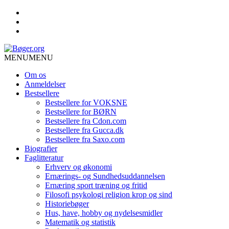
MENU
MENU
Om os
Anmeldelser
Bestsellere
Bestsellere for VOKSNE
Bestsellere for BØRN
Bestsellere fra Cdon.com
Bestsellere fra Gucca.dk
Bestsellere fra Saxo.com
Biografier
Faglitteratur
Erhverv og økonomi
Ernærings- og Sundhedsuddannelsen
Ernæring sport træning og fritid
Filosofi psykologi religion krop og sind
Historiebøger
Hus, have, hobby og nydelsesmidler
Matematik og statistik