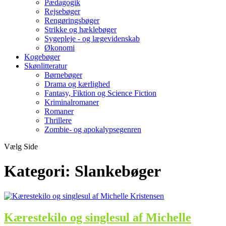
Pædagogik
Rejsebøger
Rengøringsbøger
Strikke og hæklebøger
Sygepleje - og lægevidenskab
Økonomi
Kogebøger
Skønlitteratur
Børnebøger
Drama og kærlighed
Fantasy, Fiktion og Science Fiction
Kriminalromaner
Romaner
Thrillere
Zombie- og apokalypsegenren
Vælg Side
Kategori:
Slankebøger
Kærestekilo og singlesul af Michelle