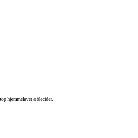
etop hjemmelavet æblecider.