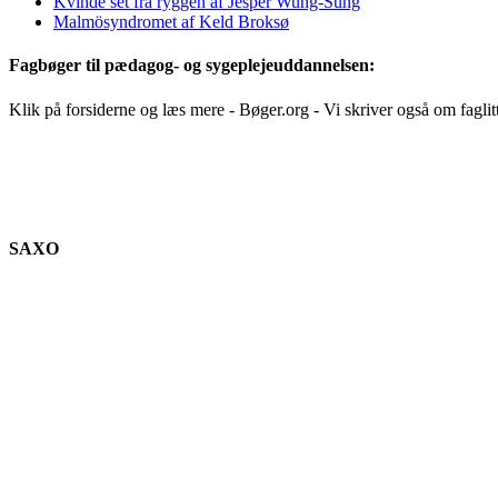
Kvinde set fra ryggen af Jesper Wung-Sung
Malmösyndromet af Keld Broksø
Fagbøger til pædagog- og sygeplejeuddannelsen:
Klik på forsiderne og læs mere - Bøger.org - Vi skriver også om faglit
SAXO