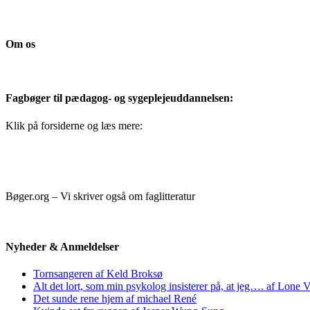
Om os
Fagbøger til pædagog- og sygeplejeuddannelsen:
Klik på forsiderne og læs mere:
Bøger.org – Vi skriver også om faglitteratur
Nyheder & Anmeldelser
Tornsangeren af Keld Broksø
Alt det lort, som min psykolog insisterer på, at jeg…. af Lone V
Det sunde rene hjem af michael René