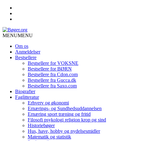
MENU
MENU
Om os
Anmeldelser
Bestsellere
Bestsellere for VOKSNE
Bestsellere for BØRN
Bestsellere fra Cdon.com
Bestsellere fra Gucca.dk
Bestsellere fra Saxo.com
Biografier
Faglitteratur
Erhverv og økonomi
Ernærings- og Sundhedsuddannelsen
Ernæring sport træning og fritid
Filosofi psykologi religion krop og sind
Historiebøger
Hus, have, hobby og nydelsesmidler
Matematik og statistik