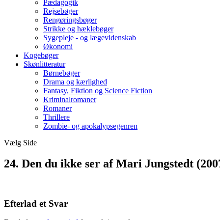
Pædagogik
Rejsebøger
Rengøringsbøger
Strikke og hæklebøger
Sygepleje - og lægevidenskab
Økonomi
Kogebøger
Skønlitteratur
Børnebøger
Drama og kærlighed
Fantasy, Fiktion og Science Fiction
Kriminalromaner
Romaner
Thrillere
Zombie- og apokalypsegenren
Vælg Side
24. Den du ikke ser af Mari Jungstedt (200
Efterlad et Svar