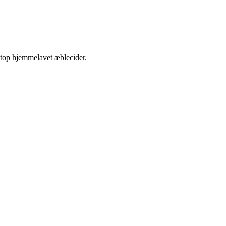
etop hjemmelavet æblecider.