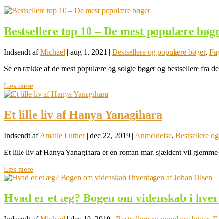
Bestsellere top 10 – De mest populære bøg
Indsendt af
Michael
|
aug 1, 2021
|
Bestsellere og populære bøger
,
Fag
Se en række af de mest populære og solgte bøger og bestsellere fra den 
Læs mere
Et lille liv af Hanya Yanagihara
Indsendt af
Amalie Luther
|
dec 22, 2019
|
Anmeldelse
,
Bestsellere o
Et lille liv af Hanya Yanagihara er en roman man sjældent vil glemme ef
Læs mere
Hvad er et æg? Bogen om videnskab i hver
Indsendt af
Michael
|
dec 10, 2019
|
Bestsellere og populære bøger
,
Fa