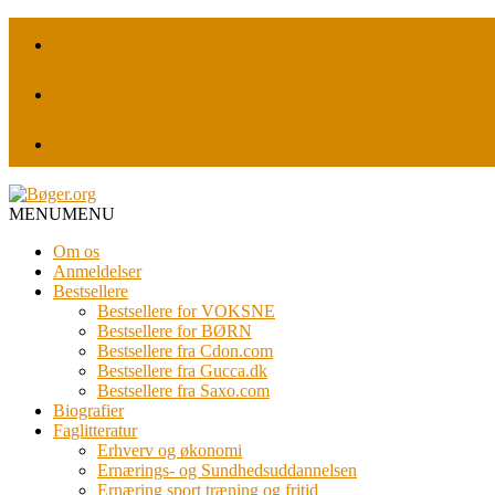
MENU
MENU
Om os
Anmeldelser
Bestsellere
Bestsellere for VOKSNE
Bestsellere for BØRN
Bestsellere fra Cdon.com
Bestsellere fra Gucca.dk
Bestsellere fra Saxo.com
Biografier
Faglitteratur
Erhverv og økonomi
Ernærings- og Sundhedsuddannelsen
Ernæring sport træning og fritid