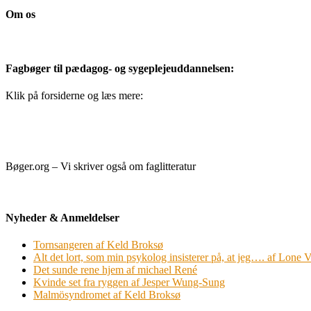
Om os
Fagbøger til pædagog- og sygeplejeuddannelsen:
Klik på forsiderne og læs mere:
Bøger.org – Vi skriver også om faglitteratur
Nyheder & Anmeldelser
Tornsangeren af Keld Broksø
Alt det lort, som min psykolog insisterer på, at jeg…. af Lone V
Det sunde rene hjem af michael René
Kvinde set fra ryggen af Jesper Wung-Sung
Malmösyndromet af Keld Broksø