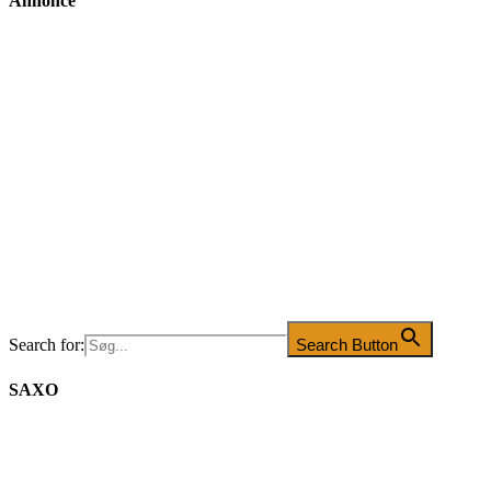
Annonce
Search for:
Search Button
SAXO