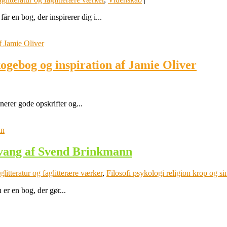
 en bog, der inspirerer dig i...
ogebog og inspiration af Jamie Oliver
erer gode opskrifter og...
stvang af Svend Brinkmann
glitteratur og faglitterære værker
,
Filosofi psykologi religion krop og si
er en bog, der gør...