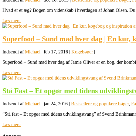
Hvad er et æg? Bogen om videnskab i hverdagen af Johan Olsen. Du får
Læs mere
Superfood – Sund mad hver dag | En kur, k
Indsendt af
Michael
|
feb 17, 2016
|
Kogebøger
|
Superfood – Sund mad hver dag af Jamie Oliver er en bog, der kombin
Læs mere
Stå Fast – Et opgør med tidens udvikling
Indsendt af
Michael
|
jan 24, 2016
|
Bestsellere og populære bøger
,
Fa
“Stå fast – Et opgør med tidens udviklingstvang” af Svend Brinkmann 
Læs mere