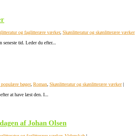
er
litteratur og faglitterære værker
,
Skønlitteratur og skønlitterære værker
seneste tid. Leder du efter...
g populære bøger
,
Roman
,
Skønlitteratur og skønlitterære værker
|
ter at have læst den. I...
dagen af Johan Olsen
glitteratur og faglitterære værker
,
Videnskab
|