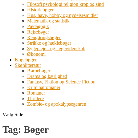
Filosofi psykologi religion krop og sind
Historiebøger
Hus, have, hobby og nydelsesmidler
Matematik og statistik
Pædagogik
Rejsebøger
Rengøringsbøger
Strikke og hæklebøger
Sygepleje - og lægevidenskab
Økonomi
Kogebøger
Skønlitteratur
Børnebøger
Drama og kærlighed
Fantasy, Fiktion og Science Fiction
Kriminalromaner
Romaner
Thrillere
Zombie- og apokalypsegenren
Vælg Side
Tag:
Bøger