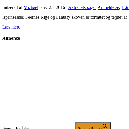
Indsendt af
Michael
|
dec 23, 2016
|
Aktivitetsbøger
,
Anmeldelse
,
Bør
Isprinsesser, Feernes Rige og Fantasy-skoven er forfattet og tegnet af
Læs mere
Annonce
Search for:
Search Button