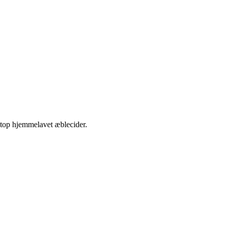
etop hjemmelavet æblecider.