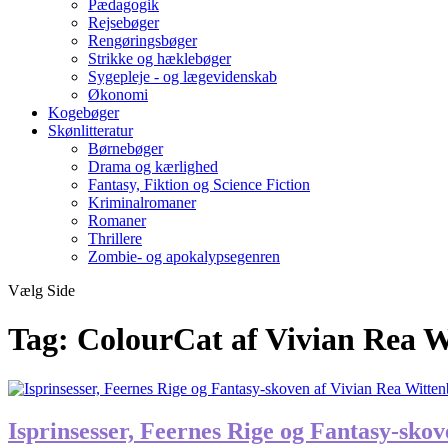
Pædagogik
Rejsebøger
Rengøringsbøger
Strikke og hæklebøger
Sygepleje - og lægevidenskab
Økonomi
Kogebøger
Skønlitteratur
Børnebøger
Drama og kærlighed
Fantasy, Fiktion og Science Fiction
Kriminalromaner
Romaner
Thrillere
Zombie- og apokalypsegenren
Vælg Side
Tag:
ColourCat af Vivian Rea 
Isprinsesser, Feernes Rige og Fantasy-sko