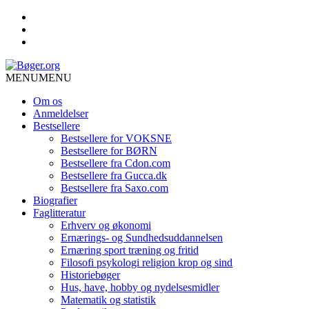
MENU
MENU
Om os
Anmeldelser
Bestsellere
Bestsellere for VOKSNE
Bestsellere for BØRN
Bestsellere fra Cdon.com
Bestsellere fra Gucca.dk
Bestsellere fra Saxo.com
Biografier
Faglitteratur
Erhverv og økonomi
Ernærings- og Sundhedsuddannelsen
Ernæring sport træning og fritid
Filosofi psykologi religion krop og sind
Historiebøger
Hus, have, hobby og nydelsesmidler
Matematik og statistik