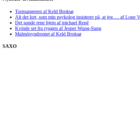
Tornsangeren af Keld Broksø
Alt det lort, som min psykolog insisterer på, at jeg…. af Lone V
Det sunde rene hjem af michael René
Kvinde set fra ryggen af Jesper Wung-Sung
Malmösyndromet af Keld Broksø
SAXO